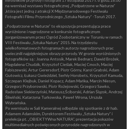
miłośników przyrody i fotografii 17 listopada 2017 r. o godz.18.00
na wernisaż wystawy fotograficznej „Podpatrzone w Naturze”
,która jest jedną z atrakcji X Międzynarodowego Festiwalu
Fotografii i Filmu Przyrodniczego „Sztuka Natury” -Toruń 2017.
„Podpatrzone w Naturze” to ekspozycja prezentująca prace
wyróżnione i nagrodzone w konkursie fotograficznym
zorganizowanym przez Ogród Zoobotaniczny w Toruniu w ramach
VIII Festiwalu „Sztuka Natury” 2015. Na trzydziestu
wielkoformatowych fotogramach autorzy nagrodzonych prac
uwiecznili najpiękniejsze obrazy przyrody. W gronie wyróżnionych
fotografików są : Joanna Antosik, Marek Bednarz, Dawid Brożek,
Magdalena Chudzik, Krzysztof Cieślak, Maciej Cmoch, Maciej
Fabiszewski, Artur Gerersdorf, Piotr Górny, Karol Grabski, Adam
Gutowicz, Łukasz Gwieździel, Serhiy Horobets, Krzysztof Kamuda,
Szczepan Klejbuk, Daniel Kopacz, Adam Mańka, Marcin Niesyn,
Grzegorz Przyborowski, Piotr Rożejowski, Grzegorz Sawko,
Radosław Siekierzyński, Mateusz,Ściborski, Adrian Ślązok, Andrzej
Śliwiński, Katarzyna Turkowska, Paweł Wrona, Urszula
Wybrańska.
Po wernisażu w Sali Kameralnej odbędzie się spotkanie z dr hab.
Adamem Adamskim, Dyrektorem Festiwalu „Sztuka Natury” i
prelekcja pt. „OBIEKTYWna NATURA”, prezentacja pokazów
multimedialnych poświęconych przyrodzie nagrodzonych w