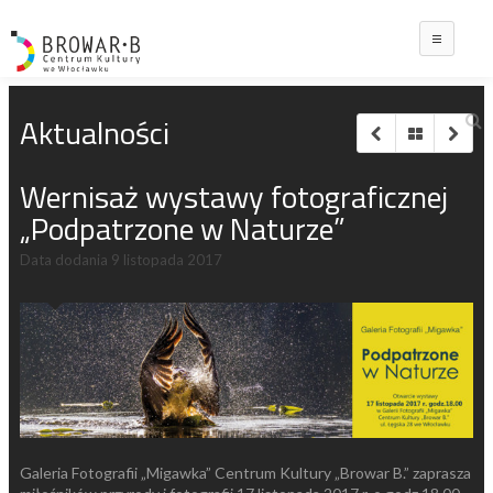
Main
Aktualności
Wernisaż wystawy fotograficznej
„Podpatrzone w Naturze”
Data dodania
9 listopada 2017
Galeria Fotografii „Migawka” Centrum Kultury „Browar B.” zaprasza