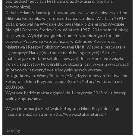
poprzednich edycjach Festiwalu oraz dyskusja o fotografii
przyrodniczej.
Dr hab. Adam Adamski jest zawodowo związany z Uniwersytetem
Mikołaja Kopernika w Toruniu od czasu studiów. W latach 1991–
2016 pracował na Wydziale Biologii i Nauk o Ziemi oraz Wydziale
Biologii i Ochrony Środowiska. W latach 1997–2016 pełnił funkcję
Kierownika Wydziałowego Muzeum Przyrodniczego. Obecnie
prowadzi Pracownię Fotograficzną w Zakładzie Konserwacji
Malarstwa i Rzeźby Polichromowanej UMK. W swojej pracy stara
się połączyć Naukę (doktorat z nauk biologicznych) i Sztukę
(habilitacja z dziedziny sztuk filmowych). Jest członkiem Związku
Polskich Artystów Fotografików. Uczestniczył w wielu wystawach
zbiorowych i stworzył wiele indywidualnych wystaw
fotograficznych. Wymyślił i kieruje Międzynarodowym Festiwalem
Fotografii i Filmu Przyrodniczego „Sztuka Natury” w Toruniu od
2008 roku.
Wystawę będzie można oglądać do 14 stycznia 2018 roku. Wstęp
wolny. Zapraszamy.
Więcej informacji o Festiwalu Fotografii i Filmu Przyrodniczego
można znaleźć na stronie http://www.sztukanatury.pl/
Katalog