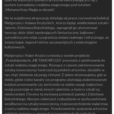
nurtem surrealizmu i realizmu magicznego pod tytułem
„Metamorfoza. Magia w obrazie”.
Na tę wyjątkową ekspozycję składają się prace z prywatnej kolekcji
Małgorzaty i Adama Krużyckich , którzy będąc wielbicielami sztuki i
talentu Zdzisława Beksińskiego, zapragnęli go uhonorować
tworząc zbiór dzieł zawierających fantastyczne, bajkowe i
surrealistyczne wizje z pogranicza świata realnego i mitycznego, ze
świata bajek, legend i mitów zaczerpniętych z wielu kręgów
kulturowych.
Małgorzata i Adam Krużyccy mówią o swoim projekcie:
„Przedsięwzięcie „METAMORFOZA” powstało z zamiłowania do
sztuki realizmu magicznego. Rosnące z czasem zainteresowanie
sztuką nowoczesną i twórczością polskich artystów, obudziło w
nas chęć dzielenia się pasją z innymi. Z żalem obserwujemy, gdy w
dobie, gdzie różne kanały czy programy ułatwiają utalentowanym
ludziom promowanie czy zwrócenie na siebie uwagi, malarstwo
wciąż pozostaje w cieniu innych talentów, a twórcy sztuki są
niedoceniani. Chcemy tę wystawę poświęcić pamięci Zdzisława
Beksińskiego. Naszym celem jest rozbudzenie w społeczeństwie
wrażliwości na sztukę nowoczesną, rozpowszechnienie malarstwa
z nurtu realizmu magicznego. Przedstawienie spojrzenia artystów
polskich zarówno o uznanych już nazwiskach jak i młodych,