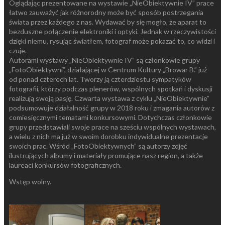
Oglądając prezentowane na wystawie „NieObiektywnie IV” prace
łatwo zauważyć jak różnorodny może być sposób postrzegania
świata przez każdego z nas. Wydawać by się mogło, że aparat to
bezduszne połączenie elektroniki i optyki. Jednak w rzeczywistości
dzięki niemu, rysując światłem, fotograf może pokazać to, co widzi i
czuje.
Autorami wystawy „NieObiektywnie IV” są członkowie grupy
„FotoObiektywni”, działającej w Centrum Kultury „Browar B.” już
od ponad czterech lat. Tworzy ją czterdziestu sympatyków
fotografii, którzy podczas plenerów, wspólnych spotkań i dyskusji
realizują swoją pasję. Czwarta wystawa z cyklu „NieObiektywnie”
podsumowuje działalność grupy w 2018 roku i zmagania autorów z
comiesięcznymi tematami konkursowymi. Dotychczas członkowie
grupy przedstawiali swoje prace na sześciu wspólnych wystawach,
a wielu z nich ma już w swoim dorobku indywidualne prezentacje
swoich prac. Wśród „FotoObiektywnych” są autorzy zdjęć
ilustrujących albumy i materiały promujące nasz region, a także
laureaci konkursów fotograficznych.
Wstęp wolny.