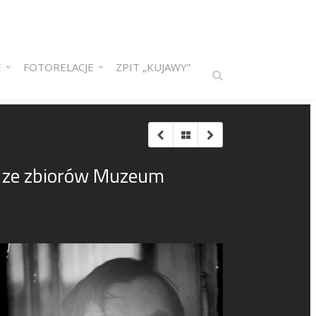
E
FOTORELACJE
ZPIT „KUJAWY”
a ze zbiorów Muzeum