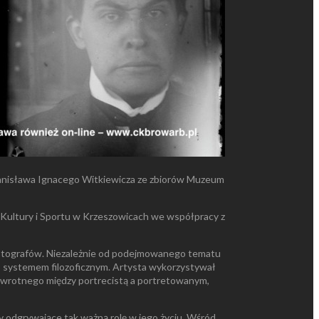
 Stanisława Ignacego Witkiewicza ze zbiorów Muzeum
 Kultury i Sportu w Krzeszowicach we współpracy z
i fotografów. Niezależnie od podejmowanego tematu
o systemem filozoficznym. Artysta wykorzystywał
 zwrotnego między portrecistą a portretowanym,
ty odgrywające tak ważną rolę w jego życiu. Wśród