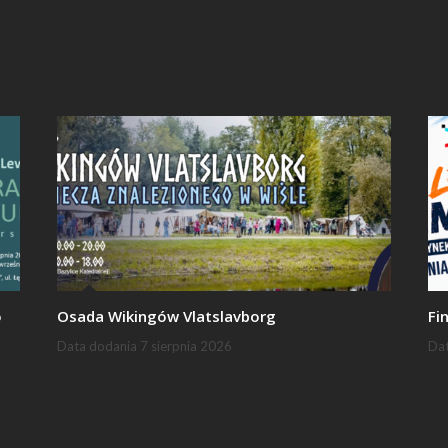
o
Osada Wikingów Vlatslavborg
Fi
Data dodania
7 sierpnia 2026
Da