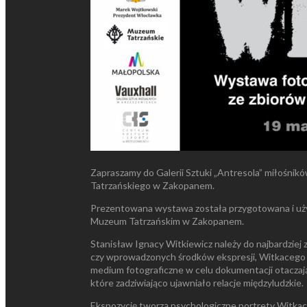
Zapraszamy do Galerii Sztuki „Antresola” miłośnikó
Tatrzańskiego w Zakopanem.
Prezentowana wystawa została przygotowana i użyc
Muzeum Tatrzańskim w Zakopanem.
Stanisław Ignacy Witkiewicz należy do najbardziej
czy wprowadzonych środków ekspresji, Witkacego w
medium fotograficzne w celu dokumentacji otaczają
które zadziwiająco ujawniało relacje międzyludzkie.
Ekspozycję tworzą psychologiczne portrety Witkaceg