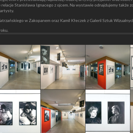
ste relacje Stanisława Ignacego z ojcem. Na wystawie odnajdujemy także
artysty.
trzańskiego w Zakopanem oraz Kamil Kłeczek z Galerii Sztuk Wizualnyc
roku.