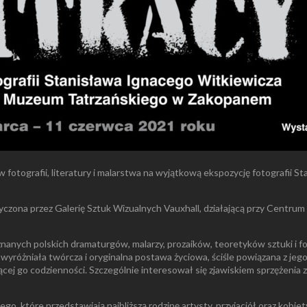
w fotografii, literatury i malarstwa na wyjątkową ekspozycję fotografii
zona przez Galerię Sztuk Wizualnych Vauxhall, działającą przy Centrum
 znanych polskich dramaturgów, malarzy, prozaików, teoretyków sztuki 
yróżniała twórcza i oryginalna postawa życiowa, ściśle powiązana z jeg
cej go codzienności. Szczególnie interesował się zjawiskiem sprzężenia
o, które przedstawiają najbliższą rodzinę artysty, przyjaciół oraz kobie