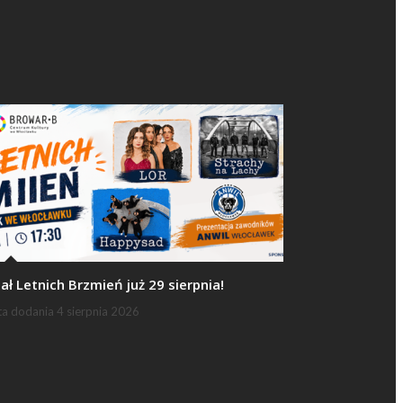
nał Letnich Brzmień już 29 sierpnia!
ta dodania
4 sierpnia 2026