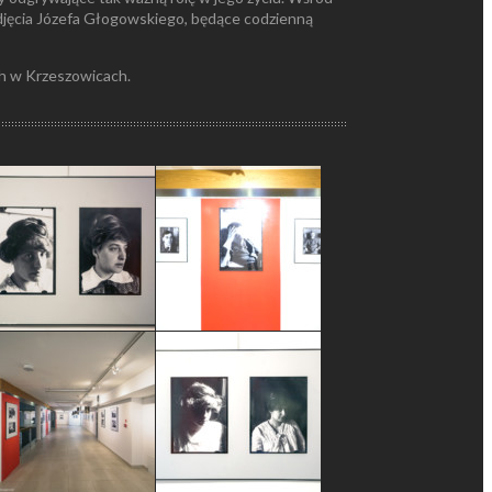
 zdjęcia Józefa Głogowskiego, będące codzienną
h w Krzeszowicach.