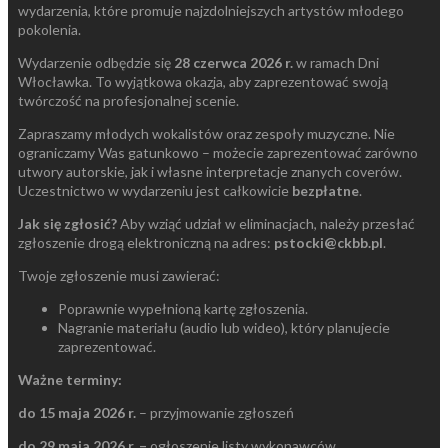
wydarzenia, które promuje najzdolniejszych artystów młodego
pokolenia.
Wydarzenie odbędzie się
28 czerwca 2026 r.
w ramach Dni
Włocławka. To wyjątkowa okazja, aby zaprezentować swoją
twórczość na profesjonalnej scenie.
Zapraszamy młodych wokalistów oraz zespoły muzyczne. Nie
ograniczamy Was gatunkowo – możecie zaprezentować zarówno
utwory autorskie, jak i własne interpretacje znanych coverów.
Uczestnictwo w wydarzeniu jest całkowicie
bezpłatne
.
Jak się zgłosić?
Aby wziąć udział w eliminacjach, należy przesłać
zgłoszenie drogą elektroniczną na adres:
pstocki@ckbb.pl
.
Twoje zgłoszenie musi zawierać:
Poprawnie wypełnioną kartę zgłoszenia.
Nagranie materiału (audio lub wideo), który planujecie
zaprezentować.
Ważne terminy:
do 15 maja 2026 r.
– przyjmowanie zgłoszeń
do 29 maja 2026 r. –
ogłoszenie listy wykonawców