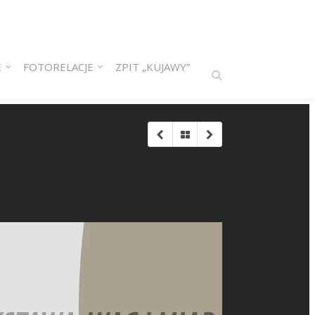
E
FOTORELACJE
ZPIT „KUJAWY”