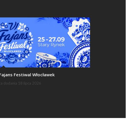
 Fajans Festiwal Włocławek
ta dodania
18 lipca 2026