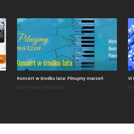
Koncert w środku lata: Pilnujmy marzeń
VI
Data dodania
3 lipca 2026
Da