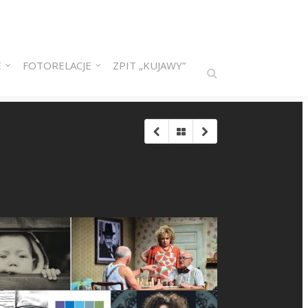
E
FOTORELACJE
ZPIT „KUJAWY”