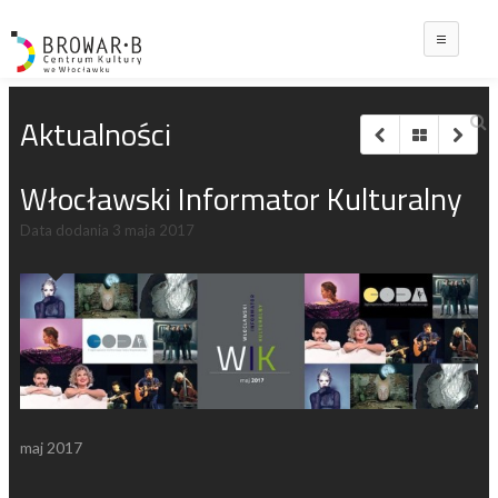
Main
Aktualności
Włocławski Informator Kulturalny
Data dodania
3 maja 2017
maj 2017