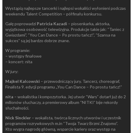
Wystąpią najlepsze tancerki i najlepsi wokaliści wyłonieni podczas
weekendu Talent Competition – półfinału konkursu.
Galę poprowadzi
Patricia Kazadi
– piosenkarka, aktorka,
wyjątkowa osobowość telewizyjna. Produkcje takie jak: “Taniec z
Gwiazdami”, “You Can Dance – Po prostu tańcz!”, “Szansa na
sukces” są jej bardzo dobrze znane.
W programie:
– występy finałowe
– koncert: nita
W jury:
Majkel Kalcowski
– przewodniczący jury. Tancerz, choreograf,
Finalista 9. edycji programu ,,You Can Dance – Po prostu tańcz!”
nita
– wokalistka i kompozytorka. Jej utwór “Wars” dotarł już do 2
milionów słuchaczy, a premierowy album “NITKI” bije rekordy
słuchalności.
Nick Sinckler
– wokalista, twórca licznych utworów i uczestnik
programów rozrywkowych m.in “Twoja Twarz Brzmi Znajomo”.
Kto wygra nagrodę główną, wsparcie kariery oraz występ na