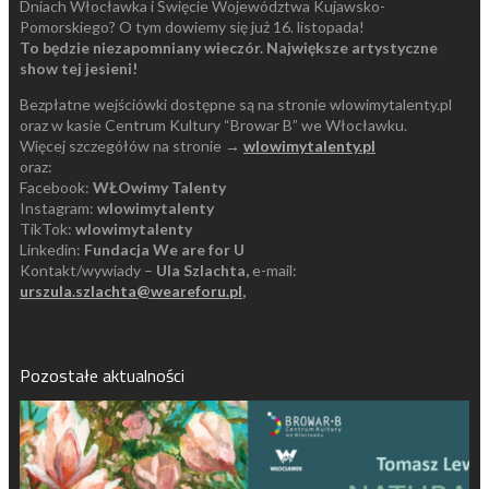
Dniach Włocławka i Święcie Województwa Kujawsko-
Pomorskiego? O tym dowiemy się już 16. listopada!
To będzie niezapomniany wieczór. Największe artystyczne
show tej jesieni!
Bezpłatne wejściówki dostępne są na stronie wlowimytalenty.pl
oraz w kasie Centrum Kultury “Browar B” we Włocławku.
Więcej szczegółów na stronie →
wlowimytalenty.pl
oraz:
Facebook:
WŁOwimy Talenty
Instagram:
wlowimytalenty
TikTok:
wlowimytalenty
Linkedin:
Fundacja We are for U
Kontakt/wywiady –
Ula Szlachta,
e-mail:
urszula.szlachta@weareforu.pl
,
Pozostałe aktualności