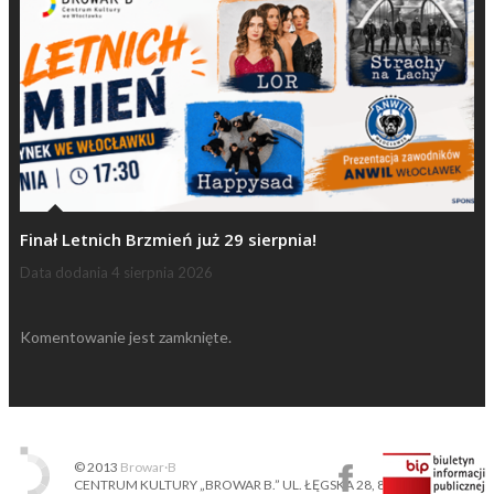
Finał Letnich Brzmień już 29 sierpnia!
Data dodania
4 sierpnia 2026
Komentowanie jest zamknięte.
© 2013
Browar·B
CENTRUM KULTURY „BROWAR B.” UL. ŁĘGSKA 28, 87-800