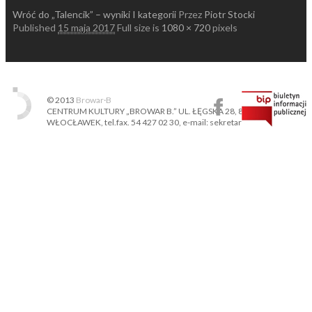
Wróć do „Talencik” – wyniki I kategorii
Przez
Piotr Stocki
Published
15 maja 2017
Full size is
1080 × 720
pixels
© 2013
Browar·B
CENTRUM KULTURY „BROWAR B.” UL. ŁĘGSKA 28, 87-800
WŁOCŁAWEK, tel.fax. 54 427 02 30, e-mail: sekretariat@ckbb.pl