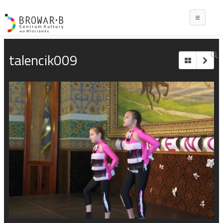
Main
talencik009