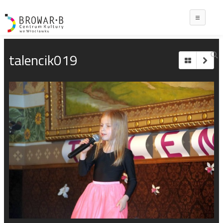
Main
talencik019