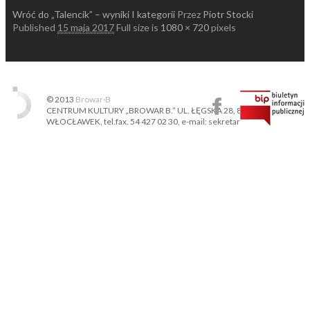
Wróć do „Talencik” – wyniki I kategorii
Przez
Piotr Stocki
Published
15 maja 2017
Full size is
1080 × 720
pixels
© 2013
Browar·B
CENTRUM KULTURY „BROWAR B.” UL. ŁĘGSKA 28, 87-800
WŁOCŁAWEK, tel.fax. 54 427 02 30, e-mail: sekretariat@ckbb.pl