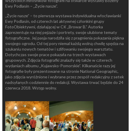
wszystkich miłośników fotografii na otwarcie wystawy Bożeny
Ewy Podlasin – „Życie nasze”.
„Życie nasze” – to pierwsza wystawa indywidualna włocławianki
Ewy Podlasin, od czterech lat aktywnej członkini grupy
FotoObiektywni, działającej w CK „Browar B.” Autorka
zaprezentuje na niej pejzaże i portrety, swoje ulubione tematy
fotograficzne. Jej pasja narodziła się z pragnienia pokazania piękna
swojego ogrodu. Od tej pory niemal każdą wolną chwilę spędza na
szukaniu nowych tematów i szlifowaniu swojego warsztatu.
Dotychczas swoje prace pokazała na trzech wystawach
grupowych. Zdjęcia fotografki znalazły się także w czterech
wydaniach albumu „Kujawsko-Pomorskie”. Kilkanaście razy jej
fotografie były prezentowane na stronie National Geographic,
jako zdjęcia wyróżnione i wybrane przez zespół redakcyjny z setek
nadsyłanych codziennie do redakcji. Wystawa trwać będzie do 24
czerwca 2018. Wstęp wolny.