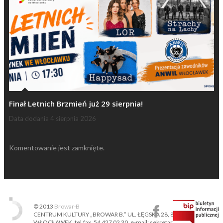
Finał Letnich Brzmień już 29 sierpnia!
Data dodania
4 sierpnia 2026
Komentowanie jest zamknięte.
© 2013
Browar·B
CENTRUM KULTURY „BROWAR B.” UL. ŁĘGSKA 28, 87-800
WŁOCŁAWEK, tel.fax. 54 427 02 30, e-mail: sekretariat@ckbb.pl