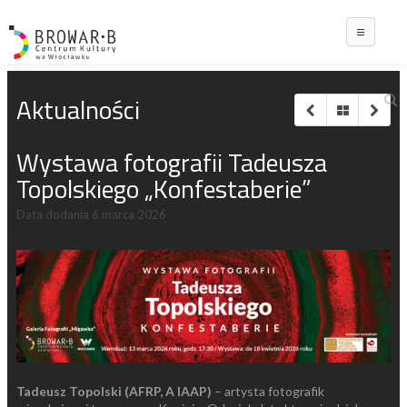
Main
Aktualności
Wystawa fotografii Tadeusza
Topolskiego „Konfestaberie”
Data dodania
6 marca 2026
Tadeusz Topolski (AFRP, A IAAP)
– artysta fotografik