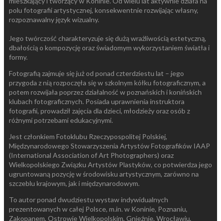
mieszkający i tworzący w Koninie. Od wielu lat aktywnie działa na
polu fotografii artystycznej, konsekwentnie rozwijając własny,
rozpoznawalny język wizualny.
Jego twórczość charakteryzuje się dużą wrażliwością estetyczną,
dbałością o kompozycję oraz świadomym wykorzystaniem światła i
formy.
Fotografią zajmuje się już od ponad czterdziestu lat – jego
przygoda z nią rozpoczęła się w szkolnym kółku fotograficznym, a
potem rozwijała poprzez działalność w poznańskich i konińskich
klubach fotograficznych. Posiada uprawnienia instruktora
fotografii, prowadził zajęcia dla dzieci, młodzieży oraz osób z
różnymi potrzebami edukacyjnymi.
Jest członkiem Fotoklubu Rzeczypospolitej Polskiej,
Międzynarodowego Stowarzyszenia Artystów Fotografików IAAP
(International Association of Art Photographers) oraz
Wielkopolskiego Związku Artystów Plastyków, co potwierdza jego
ugruntowaną pozycję w środowisku artystycznym, zarówno na
szczeblu krajowym, jak i międzynarodowym.
To autor ponad dwudziestu wystaw indywidualnych
prezentowanych w całej Polsce, m.in. w Koninie, Poznaniu,
Zakopanem, Ostrowie Wielkopolskim, Gnieźnie, Wrocławiu,