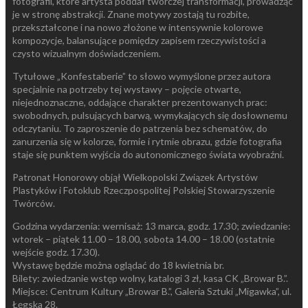
fotografii, które artysta poddał twórczej transformacji, prowadząc
je w stronę abstrakcji. Znane motywy zostają tu rozbite,
przekształcone i na nowo złożone w intensywnie kolorowe
kompozycje, balansujące pomiędzy zapisem rzeczywistości a
czysto wizualnym doświadczeniem.
Tytułowe „Konfestaberie” to słowo wymyślone przez autora
specjalnie na potrzeby tej wystawy – pojęcie otwarte,
niejednoznaczne, oddające charakter prezentowanych prac:
swobodnych, pulsujących barwą, wymykających się dosłownemu
odczytaniu. To zaproszenie do patrzenia bez schematów, do
zanurzenia się w kolorze, formie i rytmie obrazu, gdzie fotografia
staje się punktem wyjścia do autonomicznego świata wyobraźni.
Patronat Honorowy objął Wielkopolski Związek Artystów
Plastyków i Fotoklub Rzeczpospolitej Polskiej Stowarzyszenie
Twórców.
Godzina wydarzenia: wernisaż: 13 marca, godz. 17.30; zwiedzanie:
wtorek – piątek 11.00 – 18.00, sobota 14.00 – 18.00 (ostatnie
wejście godz. 17.30).
Wystawę będzie można oglądać do 18 kwietnia br.
Bilety: zwiedzanie wstęp wolny, katalogi 3 zł, kasa CK „Browar B.”.
Miejsce: Centrum Kultury „Browar B.”, Galeria Sztuki „Migawka”, ul.
Łęgska 28.