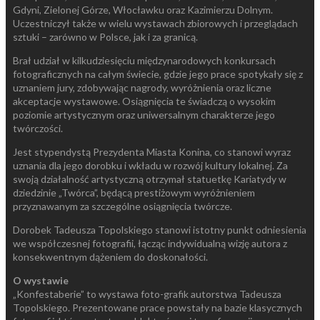
Gdyni, Zielonej Górze, Włocławku oraz Kazimierzu Dolnym.
Uczestniczył także w wielu wystawach zbiorowych i przeglądach
sztuki – zarówno w Polsce, jak i za granicą.
Brał udział w kilkudziesięciu międzynarodowych konkursach
fotograficznych na całym świecie, gdzie jego prace spotykały się z
uznaniem jury, zdobywając nagrody, wyróżnienia oraz liczne
akceptacje wystawowe. Osiągnięcia te świadczą o wysokim
poziomie artystycznym oraz uniwersalnym charakterze jego
twórczości.
Jest stypendystą Prezydenta Miasta Konina, co stanowi wyraz
uznania dla jego dorobku i wkładu w rozwój kultury lokalnej. Za
swoją działalność artystyczną otrzymał statuetkę Kariatydy w
dziedzinie „Twórca”, będącą prestiżowym wyróżnieniem
przyznawanym za szczególne osiągnięcia twórcze.
Dorobek Tadeusza Topolskiego stanowi istotny punkt odniesienia
we współczesnej fotografii, łącząc indywidualną wizję autora z
konsekwentnym dążeniem do doskonałości.
O wystawie
„Konfestaberie” to wystawa foto-grafik autorstwa Tadeusza
Topolskiego. Prezentowane prace powstały na bazie klasycznych