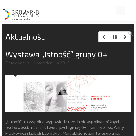
Main
Aktualności
Wystawa „Istność” grupy 0+
Data dodania
14 października 2015
„Istność” to wspólna wypowiedź trzech niewątpliwie różnych
osobowości, artystek tworzących grupę 0+: Tamary Sass, Anny
Frąckowicz i Izabeli Łapińskiej. Mają zbliżone zainteresowania,