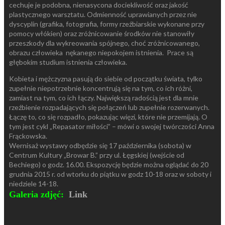
cechuje je podobna, nienasycona dociekliwość oraz jakość
plastycznego warsztatu. Odmienność uprawianych przez nie
dyscyplin (grafika, fotografia, formy rzeźbiarskie wykonane przy
pomocy włókien) oraz zróżnicowanie środków nie stanowiły
przeszkody dla wykreowania spójnego, choć zróżnicowanego,
obrazu człowieka nękanego niepokojem istnienia. Prace są
głębokim studium istnienia człowieka.
Kobieta i mężczyzna pasują do siebie od początku świata, tylko
zupełnie niepotrzebnie koncentrują się na tym, co ich różni,
zamiast na tym, co ich łączy. Największą radością jest dla mnie
rzeźbienie rozpadających się połączeń lub zupełnie rozerwanych.
Łączę to, co się rozpadło, pokazując więzi, które nie przemijają. O
tym jest cykl „Repasator miłości” – mówi o swojej twórczości Anna
Frąckowska.
Wernisaż wystawy odbędzie się 17 października (sobota) w
Centrum Kultury „Browar B.” przy ul. Łęgskiej (wejście od
Bechiego) o godz. 16.00. Ekspozycję będzie można oglądać do 20
grudnia 2015 r. od wtorku do piątku w godz 10-18 oraz w soboty i
niedziele 14-18.
Galeria zdjęć:
Link