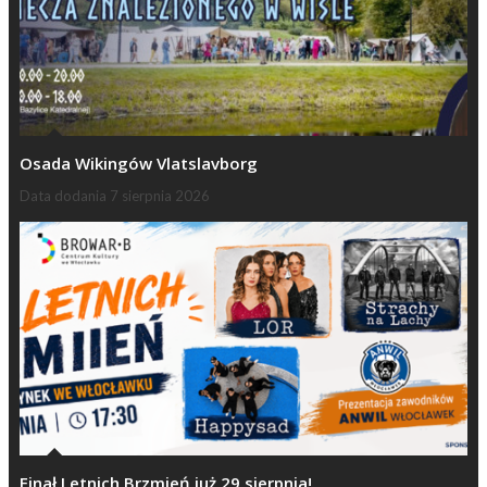
Osada Wikingów Vlatslavborg
Data dodania
7 sierpnia 2026
Finał Letnich Brzmień już 29 sierpnia!