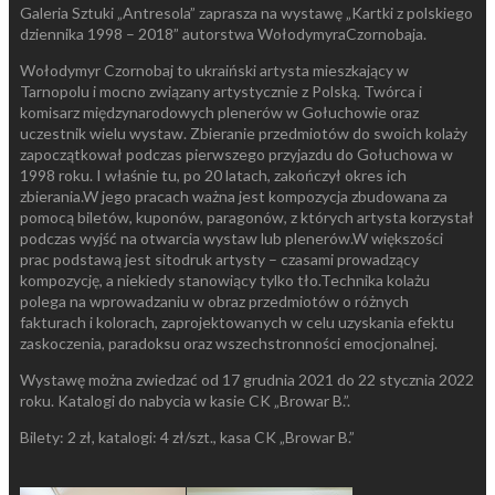
Galeria Sztuki „Antresola” zaprasza na wystawę „Kartki z polskiego
dziennika 1998 – 2018” autorstwa WołodymyraCzornobaja.
Wołodymyr Czornobaj to ukraiński artysta mieszkający w
Tarnopolu i mocno związany artystycznie z Polską. Twórca i
komisarz międzynarodowych plenerów w Gołuchowie oraz
uczestnik wielu wystaw. Zbieranie przedmiotów do swoich kolaży
zapoczątkował podczas pierwszego przyjazdu do Gołuchowa w
1998 roku. I właśnie tu, po 20 latach, zakończył okres ich
zbierania.W jego pracach ważna jest kompozycja zbudowana za
pomocą biletów, kuponów, paragonów, z których artysta korzystał
podczas wyjść na otwarcia wystaw lub plenerów.W większości
prac podstawą jest sitodruk artysty – czasami prowadzący
kompozycję, a niekiedy stanowiący tylko tło.Technika kolażu
polega na wprowadzaniu w obraz przedmiotów o różnych
fakturach i kolorach, zaprojektowanych w celu uzyskania efektu
zaskoczenia, paradoksu oraz wszechstronności emocjonalnej.
Wystawę można zwiedzać od 17 grudnia 2021 do 22 stycznia 2022
roku. Katalogi do nabycia w kasie CK „Browar B.”.
Bilety: 2 zł, katalogi: 4 zł/szt., kasa CK „Browar B.”