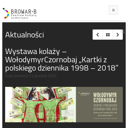
Main
Aktualności
Wystawa kolaży –
WołodymyrCzornobaj „Kartki z
polskiego dziennika 1998 – 2018”
Data dodania
15 grudnia 2021