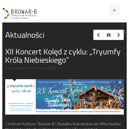
Main
Aktualności
XII Koncert Kolęd z cyklu: „Tryumfy
Króla Niebieskiego”
Data dodania
4 stycznia 2018
Centrum Kultury “Browar B.”, Bazylika Katedralna we Włocławku,