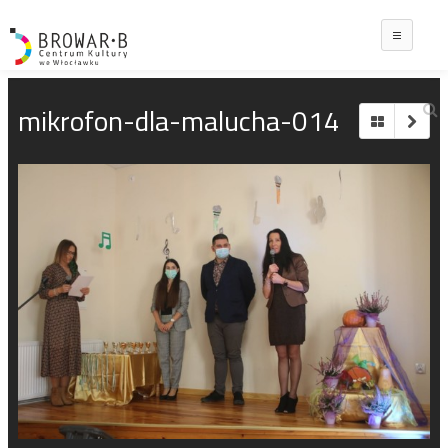
Main
mikrofon-dla-malucha-014