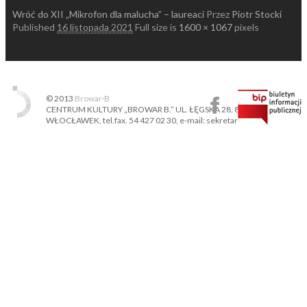
Wróć do XII „Mikrofon dla malucha” – laureaci
Przez
Piotr Stocki
Published
16 listopada 2021
Full size is
1600 × 1067
pixels
© 2013
Browar·B
CENTRUM KULTURY „BROWAR B.” UL. ŁĘGSKA 28, 87-800
WŁOCŁAWEK, tel.fax. 54 427 02 30, e-mail: sekretariat@ckbb.pl