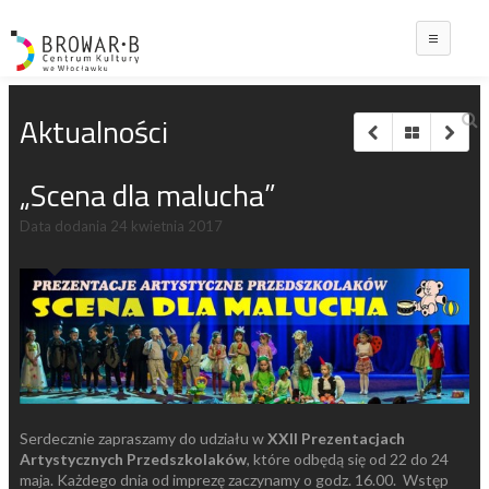
Main
Aktualności
„Scena dla malucha”
Data dodania
24 kwietnia 2017
Serdecznie zapraszamy do udziału w
XXII Prezentacjach
Artystycznych Przedszkolaków
, które odbędą się od 22 do 24
maja. Każdego dnia od imprezę zaczynamy o godz. 16.00. Wstęp