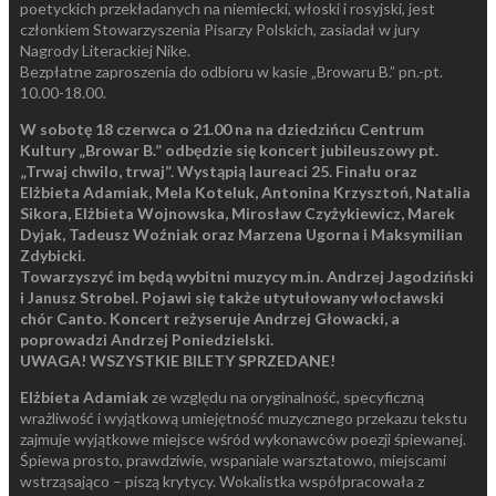
poetyckich przekładanych na niemiecki, włoski i rosyjski, jest
członkiem Stowarzyszenia Pisarzy Polskich, zasiadał w jury
Nagrody Literackiej Nike.
Bezpłatne zaproszenia do odbioru w kasie „Browaru B.” pn.-pt.
10.00-18.00.
W sobotę 18 czerwca o 21.00 na na dziedzińcu Centrum
Kultury „Browar B.” odbędzie się koncert jubileuszowy pt.
„Trwaj chwilo, trwaj”. Wystąpią laureaci 25. Finału oraz
Elżbieta Adamiak, Mela Koteluk, Antonina Krzysztoń, Natalia
Sikora, Elżbieta Wojnowska, Mirosław Czyżykiewicz, Marek
Dyjak, Tadeusz Woźniak oraz Marzena Ugorna i Maksymilian
Zdybicki.
Towarzyszyć im będą wybitni muzycy m.in. Andrzej Jagodziński
i Janusz Strobel. Pojawi się także utytułowany włocławski
chór Canto. Koncert reżyseruje Andrzej Głowacki, a
poprowadzi Andrzej Poniedzielski.
UWAGA! WSZYSTKIE BILETY SPRZEDANE!
Elżbieta Adamiak
ze względu na oryginalność, specyficzną
wrażliwość i wyjątkową umiejętność muzycznego przekazu tekstu
zajmuje wyjątkowe miejsce wśród wykonawców poezji śpiewanej.
Śpiewa prosto, prawdziwie, wspaniale warsztatowo, miejscami
wstrząsająco – piszą krytycy. Wokalistka współpracowała z