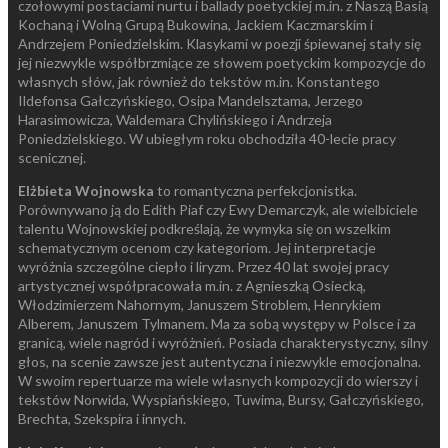
czołowymi postaciami nurtu i ballady poetyckiej m.in. z Naszą Basią
Kochaną i Wolną Grupą Bukowina, Jackiem Kaczmarskim i
Andrzejem Poniedzielskim. Klasykami w poezji śpiewanej stały się
jej niezwykle współbrzmiące ze słowem poetyckim kompozycje do
własnych słów, jak również do tekstów m.in. Konstantego
Ildefonsa Gałczyńskiego, Osipa Mandelsztama, Jerzego
Harasimowicza, Waldemara Chylińskiego i Andrzeja
Poniedzielskiego. W ubiegłym roku obchodziła 40-lecie pracy
scenicznej.
Elżbieta Wojnowska
to romantyczna perfekcjonistka.
Porównywano ją do Edith Piaf czy Ewy Demarczyk, ale wielbiciele
talentu Wojnowskiej podkreślają, że wymyka się on wszelkim
schematycznym ocenom czy kategoriom. Jej interpretacje
wyróżnia szczególne ciepło i liryzm. Przez 40 lat swojej pracy
artystycznej współpracowała m.in. z Agnieszką Osiecką,
Włodzimierzem Nahornym, Januszem Stroblem, Henrykiem
Alberem, Januszem Tylmanem. Ma za sobą występy w Polsce i za
granicą, wiele nagród i wyróżnień. Posiada charakterystyczny, silny
głos, na scenie zawsze jest autentyczna i niezwykle emocjonalna.
W swoim repertuarze ma wiele własnych kompozycji do wierszy i
tekstów Norwida, Wyspiańskiego, Tuwima, Bursy, Gałczyńskiego,
Brechta, Szekspira i innych.