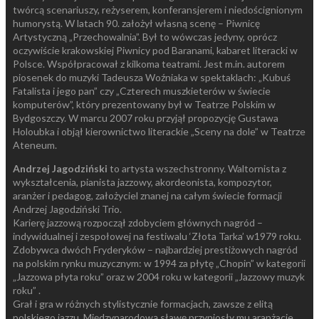
twórcą scenariuszy, reżyserem, konferansjerem i niedoścignionym
humorystą. W latach 90. założył własną scenę – Piwnicę
Artystyczną „Przechowalnia”. Był to wówczas jedyny, oprócz
oczywiście krakowskiej Piwnicy pod Baranami, kabaret literacki w
Polsce. Współpracował z kilkoma teatrami. Jest m.in. autorem
piosenek do muzyki Tadeusza Woźniaka w spektaklach: „Kubuś
Fatalista i jego pan” czy „Czterech muszkieterów w świecie
komputerów”, który prezentowany był w Teatrze Polskim w
Bydgoszczy. W marcu 2007 roku przyjął propozycję Gustawa
Holoubka i objął kierownictwo literackie „Sceny na dole” w Teatrze
Ateneum.
Andrzej Jagodziński
to artysta wszechstronny. Waltornista z
wykształcenia, pianista jazzowy, akordeonista, kompozytor,
aranżer i pedagog, założyciel znanej na całym świecie formacji
Andrzej Jagodziński Trio.
Karierę jazzową rozpoczął zdobyciem głównych nagród –
indywidualnej i zespołowej na festiwalu ‘Złota Tarka’ w1979 roku.
Zdobywca dwóch Fryderyków – najbardziej prestiżowych nagród
na polskim rynku muzycznym: w 1994 za płytę „Chopin” w kategorii
„Jazzowa płyta roku” oraz w 2004 roku w kategorii „Jazzowy muzyk
roku” .
Grał i gra w różnych stylistycznie formacjach, zawsze z elitą
polskiego jazzu. Międzynarodową sławę przyniosły mu aranżacje