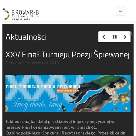
Main
Aktualności
XXV Finał Turnieju Poezji Śpiewanej
Data dodania
3 czerwca 2016
Jubileusz najbardziej prestiżowej imprezy muzycznej w
mieście. Finał organizowany jest w ramach 61.
Ogólnopolskiego Konkursu Recytatorskiego. Przez kilka dni