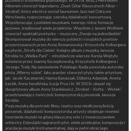
jazzowych środowiska gdańskiego. W 1970r. wraz z Henrykiem
Alberem stworzył legendarny „Duet Gitar Klasycznych Alber –
Strobel”, który wkrótce został laureatem Jazz nad Odrą we
Wrocławiu, rozpoczynając szeroką działalność koncertową.
Współpracując z polskimi muzykami, tworząc różne formacje
jazzowe, zrealizował wiele projektów. Wspólnie z Janem Wołkiem
stworzył spektakl poetycko – muzyczny „Dwoje na jednośladzie”.
Skomponował muzykę do wierszy polskich i rosyjskich poetów
prezentowanych przez Annę Romanowską i Krzysztofa Kolbergera
na płycie „Strofy dla Ciebie”. Kolejny album z muzyką Janusza
Strobla to „Wielka Pani” – młodzieńcze wiersze Karola Wojtyły
mówione przez Joannę Szczepkowską, Krzysztofa Kolbergera i
Jerzego Trelę. Na zamówienie Polskiego Radia powstała autorska
płyta „Wierny sobie”. Jako aranżer stworzył płyty takim artystom,
jak: Jacek Kaczmarski, Hanna Banaszak, Elżbieta Adamiak, Aneta
Łastik, Anna Serafińska, Łucja Prus i in. W 2013r. ukazał się
dwupłytowy album Anny Stankiewicz „Strobel – Kofta – Wołek”,
przedstawiający twórczość kompozytorską piosenek Janusza
Strobla.
Poza muzyką dla potrzeb filmu, teatru oraz niezliczoną ilością
piosenek, działalność kompozytorska artysty obejmuje również
tworzenie muzyki na gitarę klasyczną solo i z towarzyszeniem
orkiestry. Dziesiątki nagranych płyt, wiele przebojów, kompozycje i
aranżacje muzyki instrumentalnej, dają w pełni obraz jego