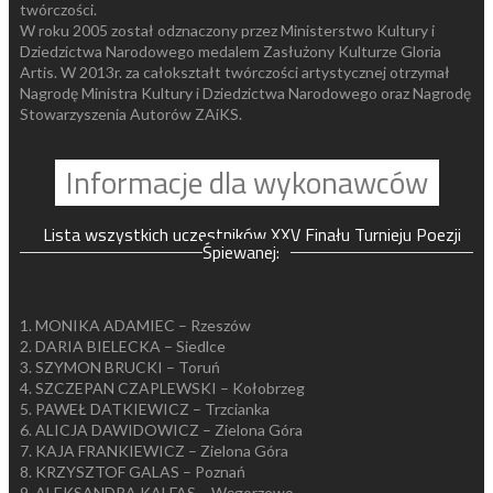
twórczości.
W roku 2005 został odznaczony przez Ministerstwo Kultury i
Dziedzictwa Narodowego medalem Zasłużony Kulturze Gloria
Artis. W 2013r. za całokształt twórczości artystycznej otrzymał
Nagrodę Ministra Kultury i Dziedzictwa Narodowego oraz Nagrodę
Stowarzyszenia Autorów ZAiKS.
Informacje dla wykonawców
Lista wszystkich uczestników XXV Finału Turnieju Poezji
Śpiewanej:
1. MONIKA ADAMIEC – Rzeszów
2. DARIA BIELECKA – Siedlce
3. SZYMON BRUCKI – Toruń
4. SZCZEPAN CZAPLEWSKI – Kołobrzeg
5. PAWEŁ DATKIEWICZ – Trzcianka
6. ALICJA DAWIDOWICZ – Zielona Góra
7. KAJA FRANKIEWICZ – Zielona Góra
8. KRZYSZTOF GALAS – Poznań
9. ALEKSANDRA KALFAS – Węgorzewo