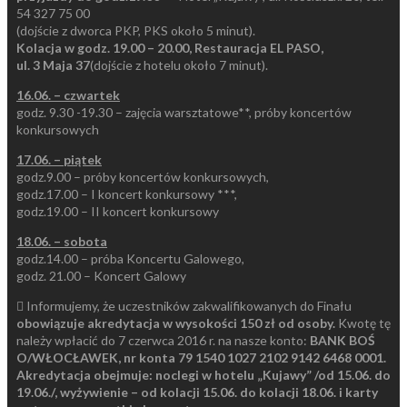
54 327 75 00
(dojście z dworca PKP, PKS około 5 minut).
Kolacja w godz. 19.00 – 20.00, Restauracja EL PASO,
ul. 3 Maja 37
(dojście z hotelu około 7 minut).
16.06. – czwartek
godz. 9.30 -19.30 – zajęcia warsztatowe**, próby koncertów
konkursowych
17.06. – piątek
godz.9.00 – próby koncertów konkursowych,
godz.17.00 – I koncert konkursowy ***,
godz.19.00 – II koncert konkursowy
18.06. – sobota
godz.14.00 – próba Koncertu Galowego,
godz. 21.00 – Koncert Galowy
 Informujemy, że uczestników zakwalifikowanych do Finału
obowiązuje akredytacja w wysokości 150 zł od osoby.
Kwotę tę
należy wpłacić do 7 czerwca 2016 r. na nasze konto:
BANK BOŚ
O/WŁOCŁAWEK, nr konta 79 1540 1027 2102 9142 6468 0001.
Akredytacja obejmuje: noclegi w hotelu „Kujawy” /od 15.06. do
19.06./, wyżywienie – od kolacji 15.06. do kolacji 18.06. i karty