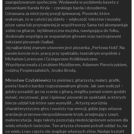
zaangażowanym społecznie. Wydawała w podziemiu kasety z
piosenkami Karela Kryla – czeskiego barda i dysydenta.
Uznawana za mistrzynię poezji śpiewanej. Piosenki, które
wykonuje, to w całości jej dzieło – większość tekstów i muzykę
pisze sama lub przynajmniej je współtworzy. Sama też akompaniuje
sobie na gitarze. Jej klimatyczna muzyka, nawiązująca do folku,
doskonale współgra ze wspaniałym głosem oraz nastrojowymi
tekstami piosenek i ballad.
Jej najbardziej znanym utworem jest piosenka „Perłowa łódź”. Na
swoim koncie m.in. pracę przy spektaklu teatralnym wspólnie z
Michałem Lorencem i Grzegorzem Królikiewiczem.
Współpracowała z Leszkiem Możdżerem, Adamem Pierończykiem,
rodziną Pospieszalskich, Joszko Brodą.
Mirosław Czyżykiewicz
to pieśniarz, gitarzysta, malarz, grafik,
poeta i bard o bardzo rozpoznawalnym głosie. Jak sam wyliczył –
gdyby posadzić go na scenie z gitarą, mógłby ponad osiem godzin
mówić, recytować, grać i śpiewać piosenki ze spektakli, w których
bierze udział lub które sam wymyślił… Artystę wyróżnia
charakterystyczny głos i swoisty typ emocji, gdzie jego własne
aranżacje przerywa niespodziewanie krzyk, przejmujący szept,
melorecytacja. Jego teksty pozostają niedoścignionym wzorem dla
wielu młodych twórców. Ten artysta słowami potrafi oddać to, na
co wielu z nas często nie znajduje własnych słów. Nadaje kształt