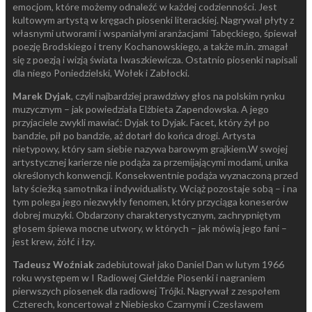
emocjom, które możemy odnaleźć w każdej codzienności. Jest
kultowym artystą w kręgach piosenki literackiej. Nagrywał płyty z
własnymi utworami i wspaniałymi aranżacjami Tabęckiego, śpiewał
poezję Brodskiego i treny Kochanowskiego, a także m.in. zmagał
się z poezją i wizją świata Iwaszkiewicza. Ostatnio piosenki napisali
dla niego Poniedzielski, Wołek i Zabłocki.
Marek Dyjak
, czyli najbardziej prawdziwy głos na polskim rynku
muzycznym – jak powiedziała Elżbieta Zapendowska. A jego
przyjaciele zwykli mawiać: Dyjak to Dyjak. Facet, który żył po
bandzie, pił po bandzie, aż dotarł do końca drogi. Artysta
nietypowy, który sam siebie nazywa barowym grajkiem.W swojej
artystycznej karierze nie podąża za przemijającymi modami, unika
określonych konwencji. Konsekwentnie podąża wyznaczoną przed
laty ścieżką samotnika i indywidualisty. Wciąż pozostaje sobą – i na
tym polega jego niezwykły fenomen, który przyciąga koneserów
dobrej muzyki. Obdarzony charakterystycznym, zachrypniętym
głosem śpiewa mocne utwory, w których – jak mówią jego fani –
jest krew, żółć i łzy.
Tadeusz Woźniak
zadebiutował jako Daniel Dan w lutym 1966
roku występem w I Radiowej Giełdzie Piosenki i nagraniem
pierwszych piosenek dla radiowej Trójki. Nagrywał z zespołem
Czterech, koncertował z Niebiesko Czarnymi i Czesławem