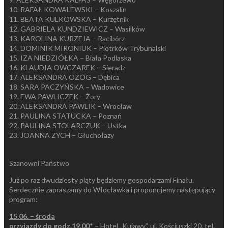
10. RAFAŁ KOWALEWSKI – Koszalin
11. BEATA KULKOWSKA – Kurzętnik
12. GABRIELA KUNDZIEWICZ – Wasilków
13. KAROLINA KURZEJA – Racibórz
14. DOMINIK MIRONIUK – Piotrków Trybunalski
15. IZA NIEDZIÓŁKA – Biała Podlaska
16. KLAUDIA OWCZAREK – Sieradz
17. ALEKSANDRA OŻÓG – Dębica
18. SARA PACZYŃSKA – Wadowice
19. EWA PAWLICZEK – Żory
20. ALEKSANDRA PAWLIK – Wrocław
21. PAULINA STATUCKA – Poznań
22. PAULINA STOLARCZUK – Ustka
23. JOANNA ZYCH – Głuchołazy
Szanowni Państwo
Już po raz dwudziesty piąty będziemy gospodarzami Finału.
Serdecznie zapraszamy do Włocławka i proponujemy następujący
program:
15.06. – środa
przyjazdy do godz.19.00
* – Hotel „Kujawy”, ul. Kościuszki 20, tel.