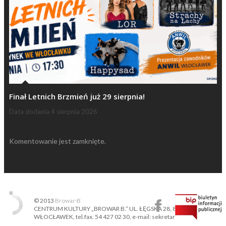
Finał Letnich Brzmień już 29 sierpnia!
Data dodania
4 sierpnia 2026
Komentowanie jest zamknięte.
© 2013
Browar·B
CENTRUM KULTURY „BROWAR B.” UL. ŁĘGSKA 28, 87-800
WŁOCŁAWEK, tel.fax. 54 427 02 30, e-mail: sekretariat@ckbb.pl