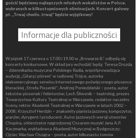
gościć będziemy najlepszych młodych wokalistów w Polsce,
wybranych w kilkustopniowych eliminacjach. Koncert galowy
pt. „Trwaj chwilo, trwaj” będzie wyjątkowy!
Informacje dla publiczności
W piątek 17 czerwca o 17.00 i 19.00 w „Browarze B.” odbędą się
koncerty konkursowe. W skład jury wchodzić będą: Teresa Drozda
– dziennikarka muzyczna Polskiego Radia, współprowadząca
audycję „Gitarą i piórem” w radiowej Trójce, autorka
niekomercyjnego serwisu internetowego poświęconego piosence
literackiej „Strefa Piosenki”; Andrzej Poniedzielski – poeta, autor
tekstów piosenek i felietonów; Lech Śliwonik – teatrolog, prezes
Towarzystwa Kultury Teatralnej w Warszawie, redaktor naczelny
Sceny, rektor Akademii Teatralnej w Warszawie w latach 2002 –
2008; Krzysztof Herdzin – znakomity pianista jazzowy, kompozytor,
aranżer, dyrygent i producent. Autor jazzowych wersji utworów
Chopina, orkiestrator nagrodzonej Oscarem muzyki Jana A.P.
Kaczmarka, wykładowca Akademii Muzycznej w Bydgoszczy;
Ojciec Wacław Oszajca – poeta, autor kilkunastu tomów