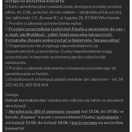
wstępu na wszystkie koncerty.
 Karty akredytacyjne i oświadczenia, dostępne poniżej, prosimy
pilnie, do 2.06., przesłać do nas mailem – okr@ckbb.pl lub pocztą
Jan Jabłoński, CK „Browar B.”, ul. Łęgska 28, 87 800 Włocławek.
 Prosimy o zabranie potwierdzenia wpłat.

Prosimy uczestników (solistów) Finału o przesłanie do nas –
e-mail: okr@ckbb.pl – zdjęć (legitymacyjne lub portret).
Fotografie chcemy wykorzystać w biuletynie. Sprawa pilna!
 Organizatorzy nie przyjmują odpowiedzialności za
niepełnoletnich uczestników. Osoby niepełnoletnie mogą
uczestniczyć w imprezie za pisemną zgodą rodziców lub
opiekunów.
 Prosimy o zabranie dokumentu tożsamości potrzebnego do
zameldowania w hotelu.
 Dodatkowych informacji udzieli rzetelnie Jan Jabłoński – tel. 54
232 40 31, 605 858 414
Uwaga:
Udział instruktorów
i opiekunów odbywa się także na zasadach
akredytacji:

Akredytacja 285 zł obejmuje: noclegi
/od 15.06. do 19.06./ w
hotelu „Kujawy” /razem z uczestnikami Finału/,
wyżywienie
–
od kolacji 15.06. do kolacji 18.06. i
karty wstępu
na wszystkie
koncerty/.