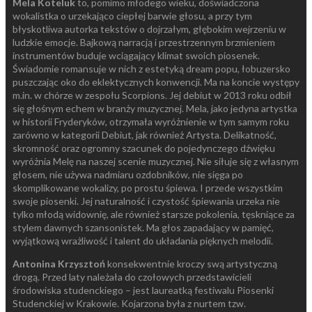
Mela Koteluk
to, pomimo młodego wieku, doświadczona
wokalistka o urzekająco ciepłej barwie głosu, a przy tym
błyskotliwa autorka tekstów o dojrzałym, głębokim wejrzeniu w
ludzkie emocje. Bajkową narracją i przestrzennym brzmieniem
instrumentów buduje wciągający klimat swoich piosenek.
Świadomie romansuje w nich z estetyką dream popu, łobuzersko
puszczając oko do eklektycznych konwencji. Ma na koncie występy
m.in. w chórze w zespołu Scorpions. Jej debiut w 2013 roku odbił
się głośnym echem w branży muzycznej. Mela, jako jedyna artystka
w historii Fryderyków, otrzymała wyróżnienie w tym samym roku
zarówno w kategorii Debiut, jak również Artysta. Delikatność,
skromność oraz ogromny szacunek do pojedynczego dźwięku
wyróżnia Melę na naszej scenie muzycznej. Nie siłuje się z własnym
głosem, nie używa nadmiaru ozdobników, nie sięga po
skomplikowane wokalizy, po prostu śpiewa. I przede wszystkim
swoje piosenki. Jej naturalność i czystość śpiewania urzeka nie
tylko młodą widownię, ale również starsze pokolenia, tęskniące za
stylem dawnych szansonistek. Ma głos zapadający w pamięć,
wyjątkową wrażliwość i talent do układania pięknych melodii.
Antonina Krzysztoń
konsekwentnie kroczy swą artystyczną
drogą. Przed laty należała do czołowych przedstawicieli
środowiska studenckiego – jest laureatką festiwalu Piosenki
Studenckiej w Krakowie. Kojarzona była z nurtem tzw.