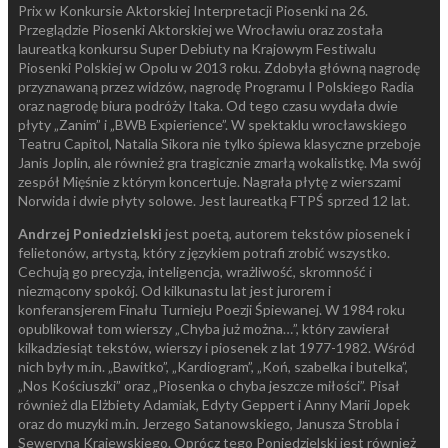
Prix w Konkursie Aktorskiej Interpretacji Piosenki na 26.
Przeglądzie Piosenki Aktorskiej we Wrocławiu oraz została
laureatką konkursu Super Debiuty na Krajowym Festiwalu
Piosenki Polskiej w Opolu w 2013 roku. Zdobyła główną nagrodę
przyznawaną przez widzów, nagrodę Programu I Polskiego Radia
oraz nagrodę biura podróży Itaka. Od tego czasu wydała dwie
płyty „Zanim” i „BWB Expierience”. W spektaklu wrocławskiego
Teatru Capitol, Natalia Sikora nie tylko śpiewa klasyczne przeboje
Janis Joplin, ale również gra tragicznie zmarłą wokalistkę. Ma swój
zespół Mięśnie z którym koncertuje. Nagrała płytę z wierszami
Norwida i dwie płyty solowe. Jest laureatką FTPŚ sprzed 12 lat.
Andrzej Poniedzielski
jest poetą, autorem tekstów piosenek i
felietonów, artystą, który z językiem potrafi zrobić wszystko.
Cechują go precyzja, inteligencja, wrażliwość, skromność i
niezmącony spokój. Od kilkunastu lat jest jurorem i
konferansjerem Finału Turnieju Poezji Śpiewanej. W 1984 roku
opublikował tom wierszy „Chyba już można…”, który zawierał
kilkadziesiąt tekstów, wierszy i piosenek z lat 1977-1982. Wśród
nich były m.in. „Bawitko”, „Kardiogram”, „Koń, szabelka i butelka”,
„Nos Kościuszki” oraz „Piosenka o chyba jeszcze miłości”. Pisał
również dla Elżbiety Adamiak, Edyty Geppert i Anny Marii Jopek
oraz do muzyki m.in. Jerzego Satanowskiego, Janusza Strobla i
Seweryna Krajewskiego. Oprócz tego Poniedzielski jest również