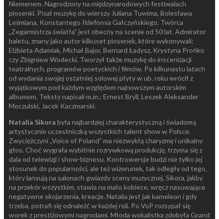
Niemenem. Nagrodzony na międzynarodowych festiwalach
piosenki. Pisał muzykę do wierszy Juliana Tuwima, Bolesława
Leśmiana, Konstantego Ildefonsa Gałczyńskiego. Twórca
„Zegarmistrza światła” jest obecny na scenie od 50 lat. Admirator
baletu, znany jako autor kilkuset piosenek, które wykonywali:
Elżbieta Adamiak, Michał Bajor, Bernard Ładysz, Krystyna Prońko
czy Zbigniew Wodecki. Tworzył także muzykę do inscenizacji
teatralnych, programów poetyckich i filmów. Po kilkunastu latach
od wydania swojej ostatniej solowej płyty w ub. roku wrócił z
wyjątkowym pod każdym względem najnowszym autorskim
albumem. Teksty napisali m.in.: Ernest Bryll, Leszek Aleksander
Moczulski, Jacek Kaczmarski.
Natalia Sikora
była najbardziej charakterystyczną i świadomą
artystycznie uczestniczką wszystkich talent show w Polsce.
Zwyciężczyni „Voice of Poland” ma niezwykłą charyzmę i unikalny
głos. Choć wygrała wybitnie rozrywkową produkcję, trzyma się z
dala od telewizji i show-biznesu. Kontrowersje budzi nie tylko jej
stosunek do popularności, ale też wizerunek, tak odległy od tego,
który lansują na salonach gwiazdy sceny muzycznej. Sikora, jakby
na przekór wszystkim, stawia na mało kobiece, wręcz nasuwające
negatywne skojarzenia, kreacje. Natalia jest jak kameleon i gdy
trzeba, potrafi się odnaleźć w każdej roli. Po VoP rozsypał się
worek z prestiżowymi nagrodami. Młoda wokalistka zdobyła Grand