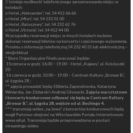
 Istnieje możliwość telefonicznego zarezerwowania miejsc w
hotelach:
o Hotel „Aleksander”, tel. 54 412 66 66
o Hotel „Młyn”, tel. 54 233 01 00
o Hotel „Ratuszowy”, tel. 54 232 62 76
o Hotel „Victoria”, tel. 54 412 44 00
W przypadku rezerwacji miejsc w innych hotelach możemy
dokonać rezerwacji biletów na koncerty i częściowego wyżywienia.
Prosimy o informację telefoniczną 54 232 40 31 lub elektroniczną –
okr@ckbb.pl
* Biuro Organizacyjne Finału pracować będzie:
­ 15czerwca w godz. 16.00 – 19.00 – Hotel „Kujawy”, ul. Kościuszki
20
­ 16 czerwca w godz. 10.00 – 19.00 – Centrum Kultury „Browar B.”,
ul. Łęgska 28 ;
** zajęcia prowadzić będą: Elżbieta Zapendowska, Katarzyna
Winiarska, Jan Zdziarski i Andrzej Głowacki.
Zajęcia warsztatowe
i koncerty konkursowe odbywać się będą w Centrum Kultury
„Browar B.”, ul. Łęgska 28, wejście od ul. Bechiego 4.
*** transmisję wideo „na żywo” z koncertów konkursowych będą
mogli Państwo obejrzeć na Włocławskim Portalu Internetowym
www.q4.pl. Transmisja będzie przeprowadzona w postaci
streamingu wideo