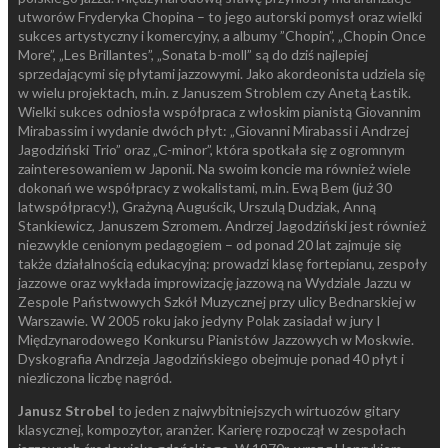
utworów Fryderyka Chopina – to jego autorski pomysł oraz wielki
sukces artystyczny i komercyjny, a albumy ”Chopin”, „Chopin Once
More”, „Les Brillantes”, „Sonata b-moll” są do dziś najlepiej
sprzedającymi się płytami jazzowymi. Jako akordeonista udziela się
w wielu projektach, m.in. z Januszem Stroblem czy Anetą Łastik.
Wielki sukces odniosła współpraca z włoskim pianistą Giovannim
Mirabassim i wydanie dwóch płyt: „Giovanni Mirabassi i Andrzej
Jagodziński Trio” oraz „C-minor”, która spotkała się z ogromnym
zainteresowaniem w Japonii. Na swoim koncie ma również wiele
dokonań we współpracy z wokalistami, m.in. Ewą Bem (już 30
latwspółpracy!), Grażyną Auguścik, Urszulą Dudziak, Anną
Stankiewicz, Januszem Szromem. Andrzej Jagodziński jest również
niezwykle cenionym pedagogiem – od ponad 20 lat zajmuje się
także działalnością edukacyjną: prowadzi klasę fortepianu, zespoły
jazzowe oraz wykłada improwizację jazzową na Wydziale Jazzu w
Zespole Państwowych Szkół Muzycznej przy ulicy Bednarskiej w
Warszawie. W 2005 roku jako jedyny Polak zasiadał w jury I
Międzynarodowego Konkursu Pianistów Jazzowych w Moskwie.
Dyskografia Andrzeja Jagodzińskiego obejmuje ponad 40 płyt i
niezliczona liczbę nagród.
Janusz Strobel
to jeden z najwybitniejszych wirtuozów gitary
klasycznej, kompozytor, aranżer. Karierę rozpoczął w zespołach