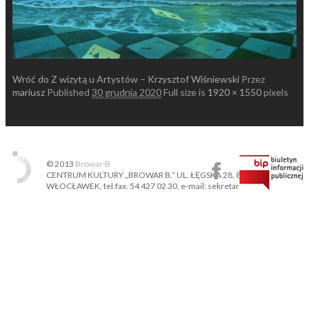
Wróć do Z wizytą u Artystów – Krzysztof Wiśniewski
Przez
mariusz
Published
30 grudnia 2020
Full size is
1920 × 1550
pixels
© 2013
Browar·B
CENTRUM KULTURY „BROWAR B.” UL. ŁĘGSKA 28, 87-800
WŁOCŁAWEK, tel.fax. 54 427 02 30, e-mail: sekretariat@ckbb.pl