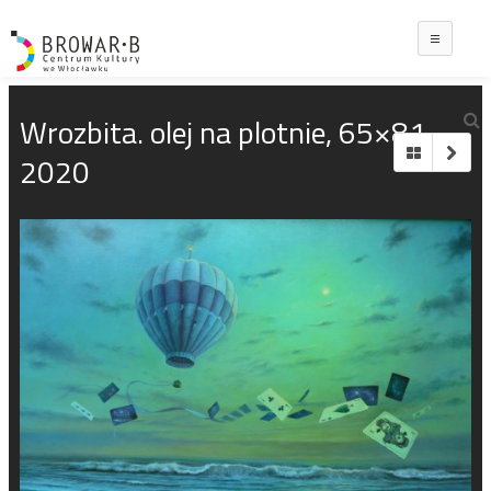
Main
Wrozbita. olej na plotnie, 65×81,
2020