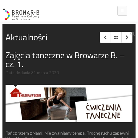
Main
Aktualności
Zajęcia taneczne w Browarze B. –
cz. 1.
Data dodania
31 marca 2020
Tańcz razem z Nami! Nie zwalniamy tempa. Trochę ruchu zapewni