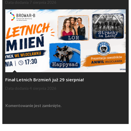
Data dodania
7 sierpnia 2026
Finał Letnich Brzmień już 29 sierpnia!
Data dodania
4 sierpnia 2026
Komentowanie jest zamknięte.