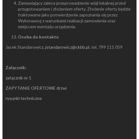
Zamawiający zaleca przeprowadzenie wizji lokalnej przed
przygotowaniem i złożeniem oferty. Złożenie oferty będzie
traktowane jako potwierdzenie zapoznania się przez
Wykonawcę z warunkami realizacji zamówienia oraz
miejscem montażu urządzenia.
Osoba do kontaktu
Jacek Standarowicz,
jstandarowicz@ckbb.pl
, tel. 799 111 059
Załącznik:
załącznik nr 1
ZAPYTANIE OFERTOWE drzwi
rysunki techniczne