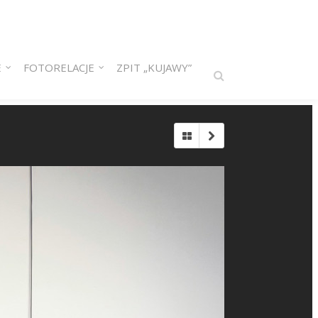
E
FOTORELACJE
ZPIT „KUJAWY”