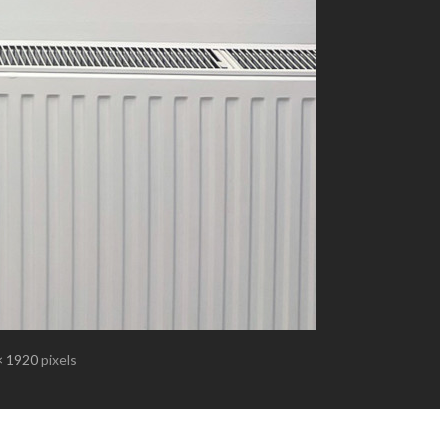
× 1920
pixels