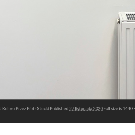
t Koloru
Przez
Piotr Stocki
Published
27 listopada 2020
Full size is
1440 