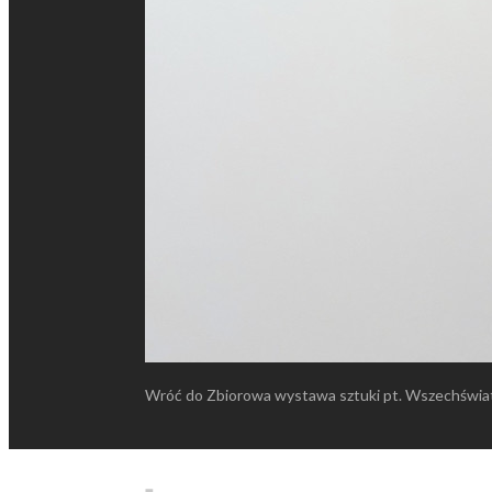
Wróć do Zbiorowa wystawa sztuki pt. Wszechświa