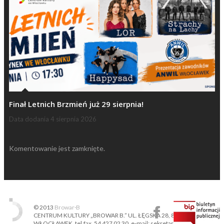
Finał Letnich Brzmień już 29 sierpnia!
Data dodania
4 sierpnia 2026
Komentowanie jest zamknięte.
© 2013
Browar·B
CENTRUM KULTURY „BROWAR B.” UL. ŁĘGSKA 28, 87-800
WŁOCŁAWEK, tel.fax. 54 427 02 30, e-mail: sekretariat@ckbb.pl