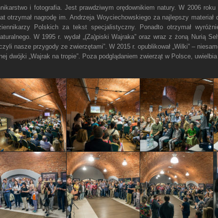
nikarstwo i fotografia. Jest prawdziwym orędownikiem natury. W 2006 roku 
t otrzymał nagrodę im. Andrzeja Woyciechowskiego za najlepszy materiał dz
iennikarzy Polskich za tekst specjalistyczny. Ponadto otrzymał wyróżn
turalnego. W 1995 r. wydał „(Za)piski Wajraka”
oraz wraz z żoną Nurią Sel
 czyli nasze przygody ze zwierzętami”. W 2015 r. opublikował „Wilki” – niesam
nej dwójki „Wajrak na tropie”. Poza podglądaniem zwierząt w Polsce, uwielbi