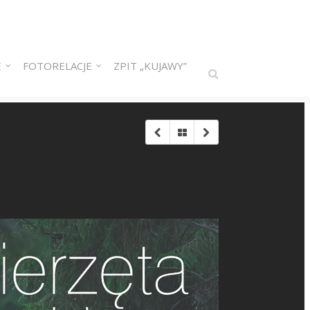
E
FOTORELACJE
ZPIT „KUJAWY”