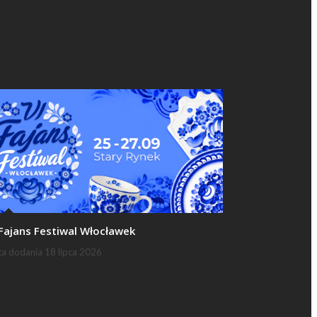
 Fajans Festiwal Włocławek
ta dodania
18 lipca 2026