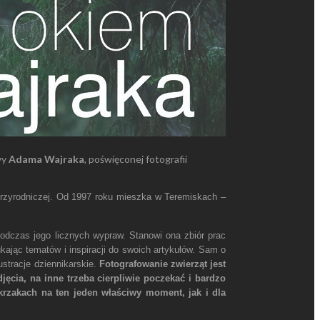
wy
Adama Wajraka
, poświęconej fotografii
e przyrodniczej. Od 1997 roku mieszka w Teremiskach –
odczas jego licznych wypraw. Stanowi ona zbiór prac
ukając tematów i inspiracji do swoich artykułów. Sam o
ustracje dziennikarskie.
Fotografowanie zwierząt jest
cia, na inne trzeba cierpliwie poczekać i bardzo
krzakach na ten jeden właściwy moment, jak i dla