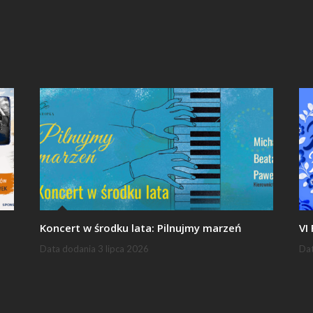
Koncert w środku lata: Pilnujmy marzeń
VI
Data dodania
3 lipca 2026
Da