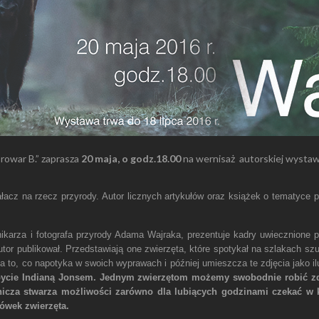
rowar B.” zaprasza
20 maja, o godz.18.00
na wernisaż autorskiej wysta
działacz na rzecz przyrody. Autor licznych artykułów oraz książek o tematyc
ikarza i fotografa przyrody Adama Wajraka, prezentuje kadry uwiecznione p
utor publikował. Przedstawiają one zwierzęta, które spotykał na szlakach sz
ia to, co napotyka w swoich wyprawach i później umieszcza te zdjęcia jako il
bycie Indianą Jonsem. Jednym zwierzętom możemy swobodnie robić zdję
odnicza stwarza możliwości zarówno dla lubiących godzinami czekać w 
ówek zwierzęta.