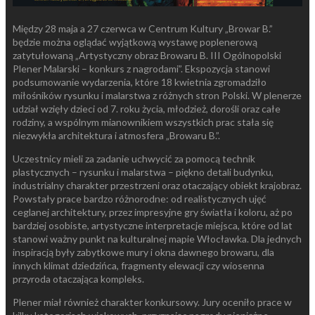
Między 28 maja a 27 czerwca w Centrum Kultury „Browar B.”
będzie można oglądać wyjątkową wystawę poplenerową
zatytułowaną „Artystyczny obraz Browaru B. III Ogólnopolski
Plener Malarski – konkurs z nagrodami”. Ekspozycja stanowi
podsumowanie wydarzenia, które 18 kwietnia zgromadziło
miłośników rysunku i malarstwa z różnych stron Polski. W plenerze
udział wzięły dzieci od 7. roku życia, młodzież, dorośli oraz całe
rodziny, a wspólnym mianownikiem wszystkich prac stała się
niezwykła architektura i atmosfera „Browaru B.”.
Uczestnicy mieli za zadanie uchwycić za pomocą technik
plastycznych – rysunku i malarstwa – piękno detali budynku,
industrialny charakter przestrzeni oraz otaczający obiekt krajobraz.
Powstały prace bardzo różnorodne: od realistycznych ujęć
ceglanej architektury, przez impresyjne gry światła i koloru, aż po
bardziej osobiste, artystyczne interpretacje miejsca, które od lat
stanowi ważny punkt na kulturalnej mapie Włocławka. Dla jednych
inspiracją były zabytkowe mury i okna dawnego browaru, dla
innych klimat dziedzińca, fragmenty elewacji czy wiosenna
przyroda otaczająca kompleks.
Plener miał również charakter konkursowy. Jury oceniło prace w