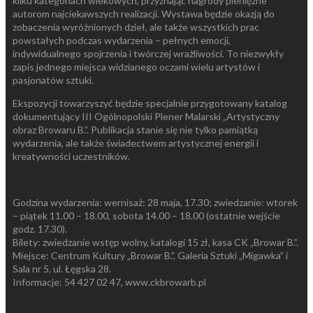
kilku kategoriach wiekowych, przyznając nagrody pieniężne
autorom najciekawszych realizacji. Wystawa będzie okazją do
zobaczenia wyróżnionych dzieł, ale także wszystkich prac
powstałych podczas wydarzenia – pełnych emocji,
indywidualnego spojrzenia i twórczej wrażliwości. To niezwykły
zapis jednego miejsca widzianego oczami wielu artystów i
pasjonatów sztuki.
Ekspozycji towarzyszyć będzie specjalnie przygotowany katalog
dokumentujący III Ogólnopolski Plener Malarski „Artystyczny
obraz Browaru B.”. Publikacja stanie się nie tylko pamiątką
wydarzenia, ale także świadectwem artystycznej energii i
kreatywności uczestników.
Godzina wydarzenia: wernisaż: 28 maja, 17.30; zwiedzanie: wtorek
– piątek 11.00 – 18.00, sobota 14.00 – 18.00 (ostatnie wejście
godz. 17.30).
Bilety: zwiedzanie wstęp wolny, katalogi 15 zł, kasa CK „Browar B.”.
Miejsce: Centrum Kultury „Browar B.”, Galeria Sztuki „Migawka” i
Sala nr 5, ul. Łęgska 28.
Informacje: 54 427 02 47, www.ckbrowarb.pl