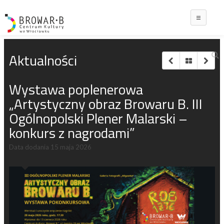
Main
Aktualności
Wystawa poplenerowa
„Artystyczny obraz Browaru B. III
Ogólnopolski Plener Malarski –
konkurs z nagrodami”
Data dodania
15 maja 2026