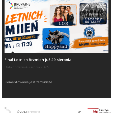
Finał Letnich Brzmień już 29 sierpnia!
Data dodania
4 sierpnia 2026
Komentowanie jest zamknięte.
© 2013
Browar·B