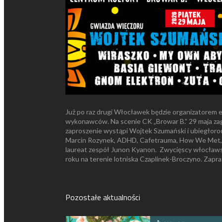
Już po raz drugi Włocławek będzie organizatorem el
wykonawców. Na scenie CK „Browar B.” 29 maja zagr
zaproszenie wystąpi Wojtek Szumański i ubiegłoroc
Marcin Rozynek, ADHD, Cafetrauma, How We Met, S
laureat zespół Junon Kyanon. Zwycięscy włocławskic
roku na terenie lotniska Czaplinek-Broczyno. Zapr
Pozostałe aktualności