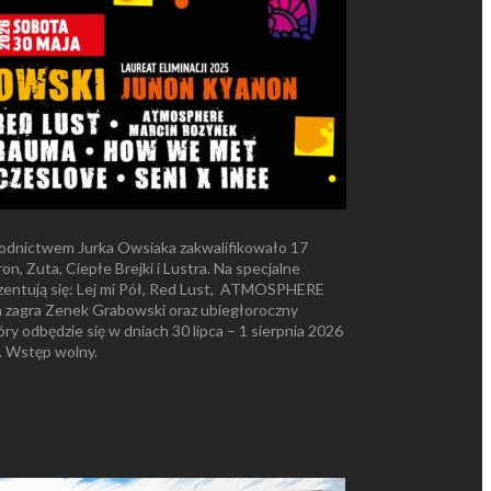
odnictwem Jurka Owsiaka zakwalifikowało 17
 Zuta, Ciepłe Brejki i Lustra. Na specjalne
rezentują się: Lej mi Pół, Red Lust, ATMOSPHERE
 zagra Zenek Grabowski oraz ubiegłoroczny
y odbędzie się w dniach 30 lipca – 1 sierpnia 2026
. Wstęp wolny.