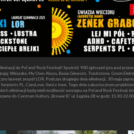
iminacji do Pol`and`Rock Festival!
Spośród 900 zgłoszeń jury pod przew
ają: Wiraszko, My Own Abyss, Basia Giewont, Trackstone, Gnom Elektron,
zny laureat zespół LOR. Podczas drugiego dnia eliminacji, 30 maja zap
erpents PL, CzesLove, Seni x Inee. Tego dnia z akustycznym projektem
h eliminacji będą mieli możliwość występu na Pol’and’Rock Festival, któr
aszamy do Centrum Kultury „Browar B.” ul. Łęgska 28 w godz. 15.30-22.00