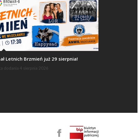
nał Letnich Brzmień już 29 sierpnia!
ta dodania
4 sierpnia 2026