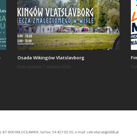
o
Osada Wikingów Vlatslavborg
Fi
Data dodania
7 sierpnia 2026
Da
-800 WŁOCŁAWEK, tel.fax. 54 427 02 30, e-mail: sekretariat@ckbb.pl