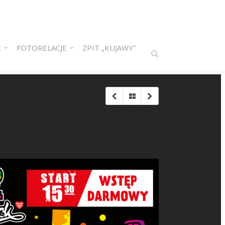
E
FOTORELACJE
ZPIT „KUJAWY”