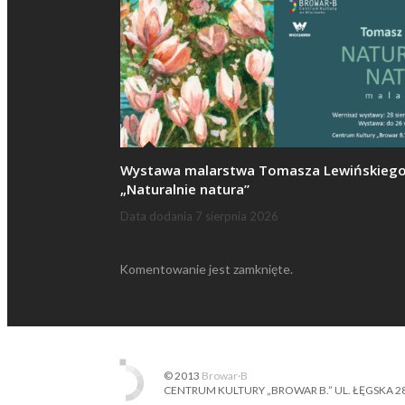
Wystawa malarstwa Tomasza Lewińskieg
„Naturalnie natura”
Data dodania
7 sierpnia 2026
Komentowanie jest zamknięte.
© 2013
Browar·B
CENTRUM KULTURY „BROWAR B.” UL. ŁĘGSKA 28, 87