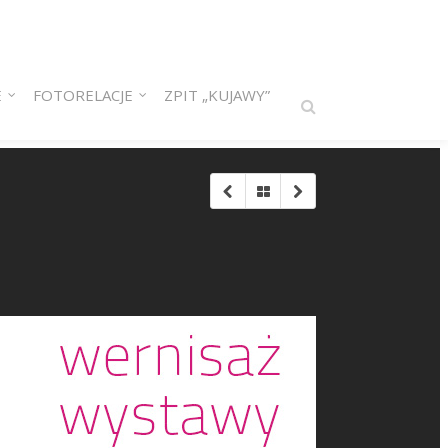
E
FOTORELACJE
ZPIT „KUJAWY”