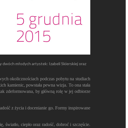
 dwóch młodych artystek: Izabeli Skierskiej oraz
owych okolicznościach podczas pobytu na studiach
ich kamienic, powstała pewna wizja. To ona stała
 tak zdeformowana, by główną rolę w jej odbiorze
radość z życia i docenianie go. Formy inspirowane
światło, ciepło oraz radość, dobroć i szczęście.