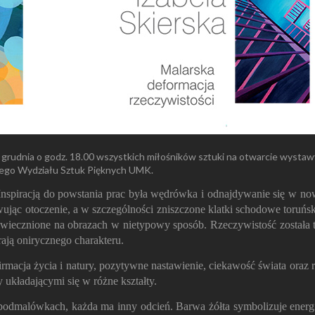
 grudnia o godz. 18.00 wszystkich miłośników sztuki na otwarcie wystawy
iego Wydziału Sztuk Pięknych UMK.
 Inspiracją do powstania prac była wędrówka i odnajdywanie się w n
ując otoczenie, a w szczególności zniszczone klatki schodowe toruńsk
y uwiecznione na obrazach w nietypowy sposób. Rzeczywistość została
rają onirycznego charakteru.
rmacja życia i natury, pozytywne nastawienie, ciekawość świata oraz 
 układającymi się w różne kształty.
odmalówkach, każda ma inny odcień. Barwa żółta symbolizuje energię, 