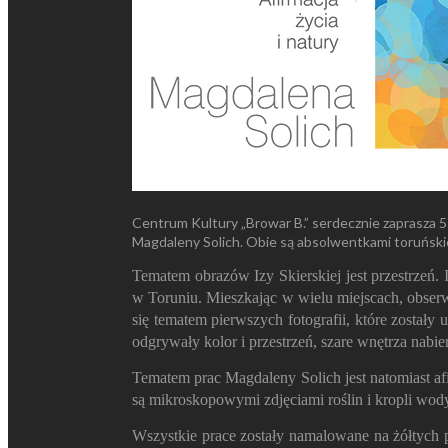
Centrum Kultury „Browar B.” serdecznie zaprasza 5
Magdaleny Solich. Obie są absolwentkami toruńsk
Tematem obrazów Izy Skierskiej jest przestrzeń.
w Toruniu. Mieszkając w wielu miejscach, obserw
się tematem pierwszych fotografii, które został
odgrywały kolor i przestrzeń, szare wnętrza nabie
Tematem prac Magdaleny Solich jest natomiast afi
są mikroskopowymi zdjęciami roślin i kropli wody
Wszystkie prace zostały namalowane na żółtych p