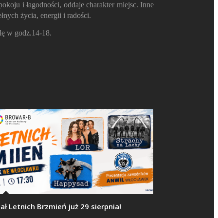
koju i łagodności, oddaje charakter miejsc. Inne
ych życia, energii i radości.
lę w godz.14-18.
nał Letnich Brzmień już 29 sierpnia!