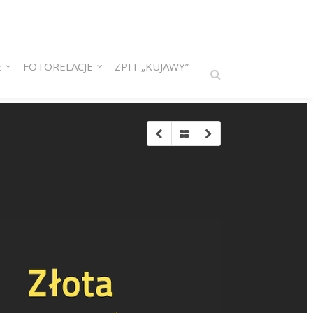
E
FOTORELACJE
ZPIT „KUJAWY”