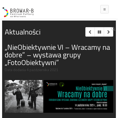
Main
Aktualności
„NieObiektywnie VI – Wracamy na
dobre” – wystawa grupy
„FotoObiektywni”
Data dodania
4 października 2021