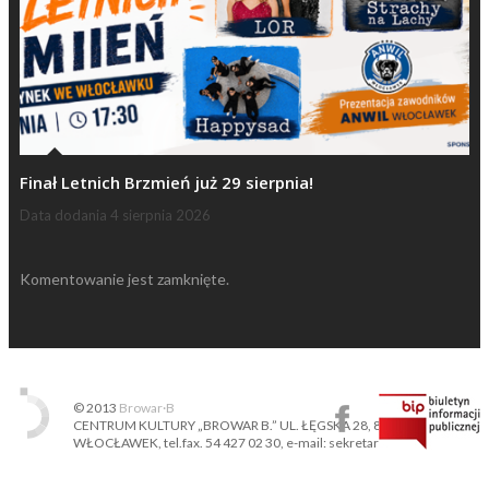
Finał Letnich Brzmień już 29 sierpnia!
Data dodania
4 sierpnia 2026
Komentowanie jest zamknięte.
© 2013
Browar·B
CENTRUM KULTURY „BROWAR B.” UL. ŁĘGSKA 28, 87-800
WŁOCŁAWEK, tel.fax. 54 427 02 30, e-mail: sekretariat@ckbb.pl