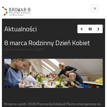
Main
Aktualności
8 marca Rodzinny Dzień Kobiet
Data dodania
2 marca 2015
8 marca o godz. 10.00 Pracownia Edukacji Plastycznej zaprasza na