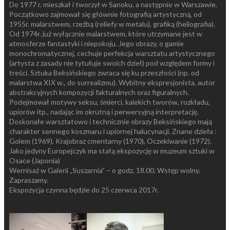
Do 1977 r. mieszkał i tworzył w Sanoku, a następnie w Warszawie.
Początkowo zajmował się głównie fotografią artystyczną, od
1955r. malarstwem, rzeźbą (reliefy w metalu), grafiką (heliografia).
Od 1974r. już wyłącznie malarstwem, które utrzymane jest w
atmosferze fantastyki i niepokoju. Jego obrazy, o gamie
monochromatycznej, cechuje perfekcja warsztatu artystycznego
(artysta z zasady nie tytułuje swoich dzieł) pod względem formy i
treści. Sztuka Beksińskiego zwraca się ku przeszłości (np. od
malarstwa XIX w., do surrealizmu). Wybitny ekspresjonista, autor
abstrakcyjnych kompozycji fakturalnych oraz figuralnych.
Podejmował motywy seksu, śmierci, kalekich tworów, rozkładu,
upiorów itp., nadając im okrutną i perwersyjną interpretację.
Doskonałe warsztatowo i technicznie obrazy Beksińskiego mają
charakter sennego koszmaru i upiornej halucynacji. Znane dzieła :
Golem (1969), Krajobraz cmentarny (1970), Oczekiwanie (1972).
Jako jedyny Europejczyk ma stałą ekspozycję w muzeum sztuki w
Osace (Japonia)
Wernisaż w Galerii „Suszarnia” – o godz. 18.00. Wstęp wolny.
Zapraszamy.
Ekspozycja czynna będzie do 25 czerwca 2017r.