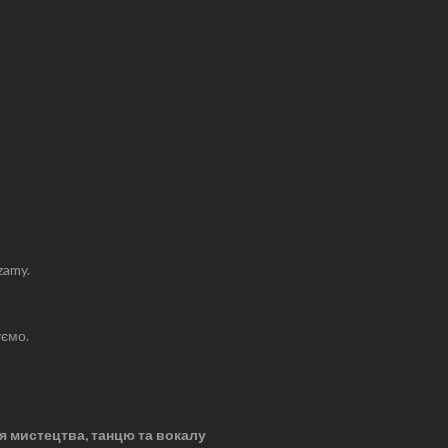
zamy.
уємо.
ття мистецтва, танцю та вокалу