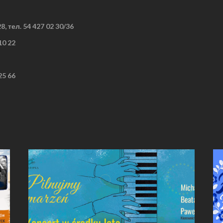
28,
тел.
54 427 02 30/36
10 22
25 66