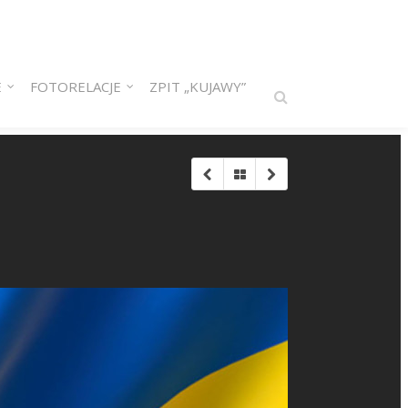
E
FOTORELACJE
ZPIT „KUJAWY”