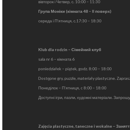
вівторок і Четвер, с. 10:00 – 11:30
Група Моніки (кімната 48 – II поверх)
середа і П’ятниця, с.17:30 – 18:30
Klub dla rodzin – Сімейний клуб
sala nr 6 – кімната 6
poniedziałek – piątek, godz. 8:00 – 18:00
Dostępne gry, puzzle, materiały plastyczne. Zapras
Понеділок – П’ятниця, c 8:00 – 18:00
Доступні ігри, пазли, художні матеріали. Запрош
Zajęcia plastyczne, taneczne i wokalne – Заня