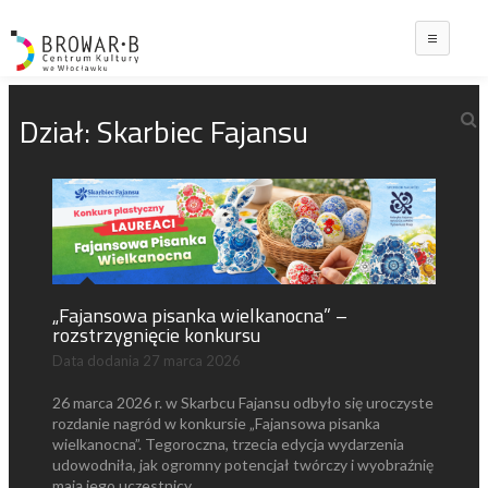
Main
Dział:
Skarbiec Fajansu
„Fajansowa pisanka wielkanocna” –
rozstrzygnięcie konkursu
Data dodania
27 marca 2026
26 marca 2026 r. w Skarbcu Fajansu odbyło się uroczyste
rozdanie nagród w konkursie „Fajansowa pisanka
wielkanocna”. Tegoroczna, trzecia edycja wydarzenia
udowodniła, jak ogromny potencjał twórczy i wyobraźnię
mają jego uczestnicy.