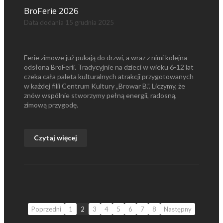
BroFerie 2026
Data dodania
15 grudnia 2025
Ferie zimowe już pukają do drzwi, a wraz z nimi kolejna
odsłona BroFerii. Tradycyjnie na dzieci w wieku 6-12 lat
czeka cała paleta kulturalnych atrakcji przygotowanych
w każdej filii Centrum Kultury „Browar B.”. Liczymy, że
znów wspólnie stworzymy pełną energii, radosną,
zimową przygodę.
Czytaj więcej
Poprzedni
1
2
3
4
5
6
7
8
Następny