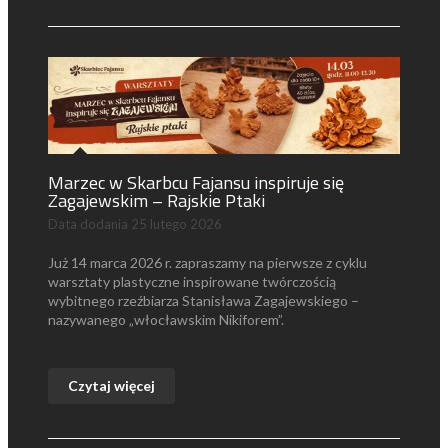
Marzec w Skarbcu Fajansu inspiruje się
Zagajewskim – Rajskie Ptaki
Data dodania
25 lutego 2026
Już
14 marca
2026 r. zapraszamy na pierwsze z cyklu
warsztaty plastyczne inspirowane twórczością
wybitnego rzeźbiarza
Stanisława Zagajewskiego
–
nazywanego „włocławskim Nikiforem”.
Czytaj więcej