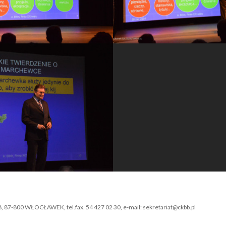
-800 WŁOCŁAWEK, tel.fax. 54 427 02 30, e-mail: sekretariat@ckbb.pl