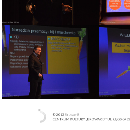
© 2013
Browar·B
CENTRUM KULTURY „BROWAR B.” UL. ŁĘGSKA 28, 87