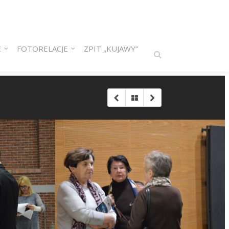
E
FOTORELACJE
ZPIT „KUJAWY”