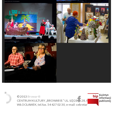
© 2013
Browar·B
CENTRUM KULTURY „BROWAR B.” UL. ŁĘGSKA 28, 87-800
WŁOCŁAWEK, tel.fax. 54 427 02 30, e-mail: sekretariat@ckbb.pl