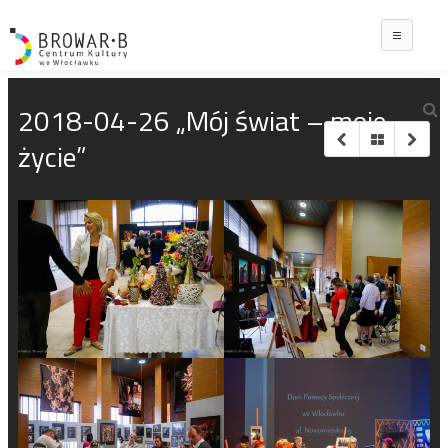
Main
2018-04-26 „Mój świat – moje
życie”