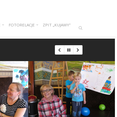
E
FOTORELACJE
ZPIT „KUJAWY”