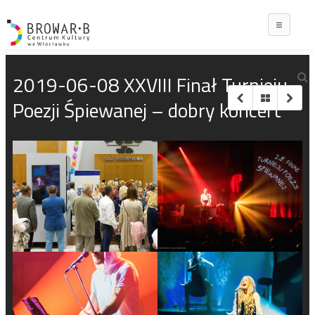
Main
2019-06-08 XXVIII Finał Turnieju
Poezji Śpiewanej – dobry koncert