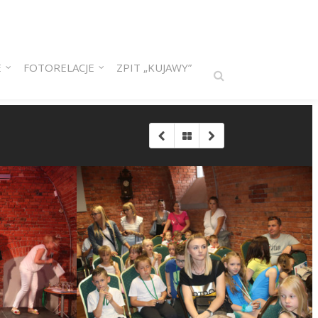
E
FOTORELACJE
ZPIT „KUJAWY”