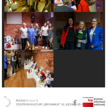
© 2013
Browar·B
CENTRUM KULTURY „BROWAR B.” UL. ŁĘGSKA 28, 87-800