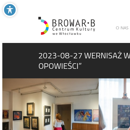
Main menu
Skip to primary
Skip to seconda
O NAS
2023-08-27 WERNISAŻ W
OPOWIEŚCI”