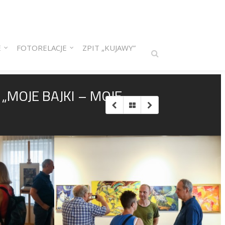
E
FOTORELACJE
ZPIT „KUJAWY”
MOJE BAJKI – MOJE