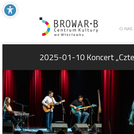
Main menu
Skip to primary
Skip to seconda
O NAS
2025-01-10 Koncert „Czte