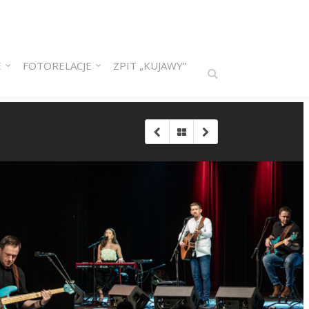
E
FOTORELACJE
ZPIT „KUJAWY”