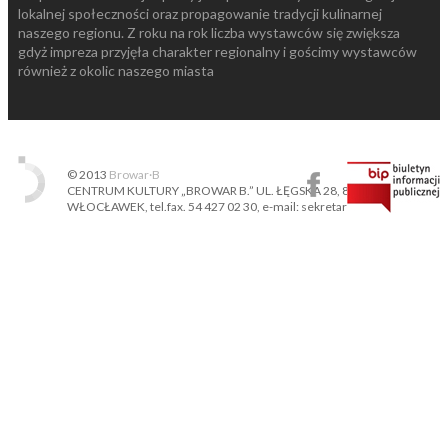
lokalnej społeczności oraz propagowanie tradycji kulinarnej
naszego regionu. Z roku na rok liczba wystawców się zwiększa
gdyż impreza przyjęła charakter regionalny i gościmy wystawców
również z okolic naszego miasta
© 2013
Browar·B
CENTRUM KULTURY „BROWAR B.” UL. ŁĘGSKA 28, 87-800
WŁOCŁAWEK, tel.fax. 54 427 02 30, e-mail: sekretariat@ckbb.pl