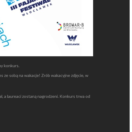
my konkurs.
ns ze sobą na wakacje! Zrób wakacyjne zdjęcie, w
l, a laureaci zostaną nagrodzeni. Konkurs trwa od