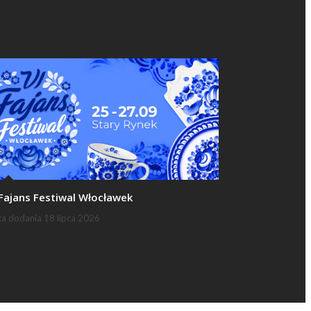
 Fajans Festiwal Włocławek
ta dodania
18 lipca 2026