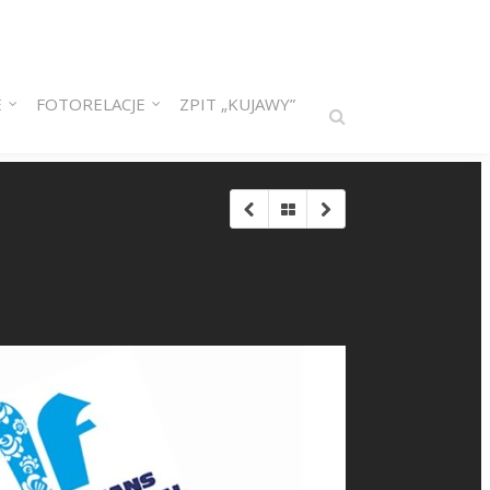
E
FOTORELACJE
ZPIT „KUJAWY”