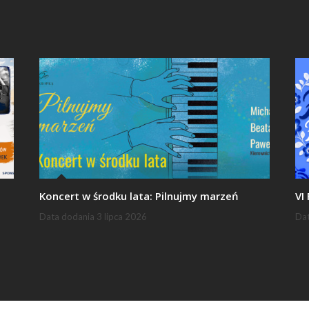
Koncert w środku lata: Pilnujmy marzeń
VI
Data dodania
3 lipca 2026
Da