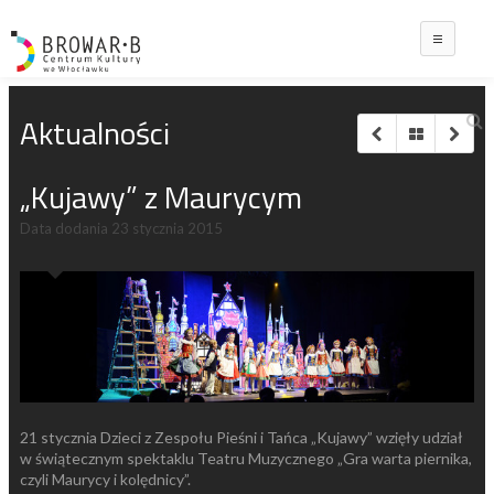
Main
Aktualności
„Kujawy” z Maurycym
Data dodania
23 stycznia 2015
21 stycznia Dzieci z Zespołu Pieśni i Tańca „Kujawy” wzięły udział
w świątecznym spektaklu Teatru Muzycznego „Gra warta piernika,
czyli Maurycy i kolędnicy”.