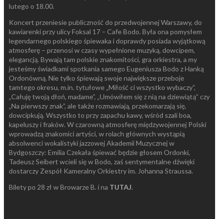
lutego o 18.00.
Koncert przeniesie publiczność do przedwojennej Warszawy, do
kawiarenki przy ulicy Foksal 17 – Cafe Bodo. Była ona pomysłem
legendarnego polskiego śpiewaka i doprawdy posiada wyjątkową
atmosferę – przenosi w czasy wypełnione muzyką, dowcipem,
elegancją. Bywają tam polskie znakomitości, gra orkiestra, a my
jesteśmy świadkami spotkania samego Eugeniusza Bodo z Hanką
Ordonówną. Nie tylko śpiewają swoje największe przeboje
tamtego okresu, m.in. tytułowe „Miłość ci wszystko wybaczy”,
„Całuję twoją dłoń, madame”, „Umówiłem się z nią na dziewiątą” czy
„Na pierwszy znak”, ale także rozmawiają, przekomarzają się,
dowcipkują. Wszystko to przy zapachu kawy, wśród szali boa,
kapeluszy i fraków. W czarowną atmosferę międzywojennej Polski
wprowadzą znakomici artyści, w rolach głównych wystąpią
absolwenci wokalistyki jazzowej Akademii Muzycznej w
Bydgoszczy: Emilia Czekała śpiewać będzie głosem Ordonki,
Tadeusz Seibert wcieli się w Bodo, zaś sentymentalne dźwięki
dostarczy Zespół Kameralny Orkiestry im. Johanna Straussa.
Bilety po 28 zł w Browarze B. i na
TUTAJ
.