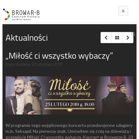
Main
Aktualności
„Miłość ci wszystko wybaczy”
Data dodania
22 stycznia 2019
W programie tego wyjątkowego koncertu przedwojenne szlagiery
m.in. Seksapil, Na pierwszy znak, Umówiłem się z nią na dziewiątą i
oczywiście Miłość Ci wszystko wybaczy. Koncert w Browarze B. 23