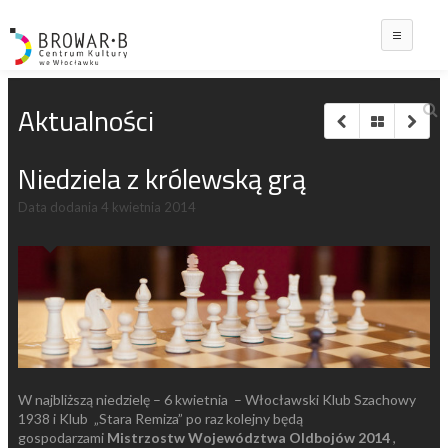
Main
Aktualności
Niedziela z królewską grą
Data dodania
4 kwietnia 2014
W najbliższą niedzielę – 6 kwietnia – Włocławski Klub Szachowy
1938 i Klub „Stara Remiza” po raz kolejny będą
gospodarzami
Mistrzostw Województwa Oldbojów 2014
,