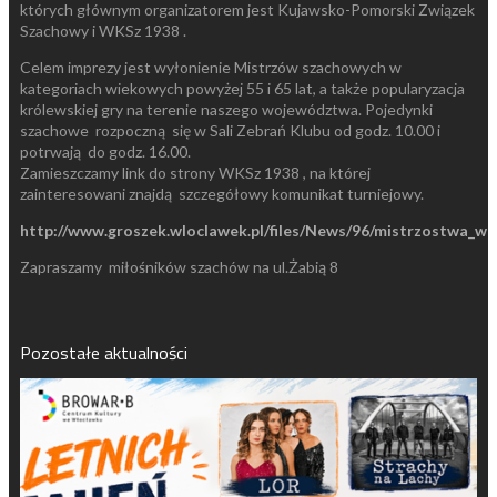
których głównym organizatorem jest Kujawsko-Pomorski Związek
Szachowy i WKSz 1938 .
Celem imprezy jest wyłonienie Mistrzów szachowych w
kategoriach wiekowych powyżej 55 i 65 lat, a także popularyzacja
królewskiej gry na terenie naszego województwa. Pojedynki
szachowe rozpoczną się w Sali Zebrań Klubu od godz. 10.00 i
potrwają do godz. 16.00.
Zamieszczamy link do strony WKSz 1938 , na której
zainteresowani znajdą szczegółowy komunikat turniejowy.
http://www.groszek.wloclawek.pl/files/News/96/mistrzostwa_
Zapraszamy miłośników szachów na ul.Żabią 8
Pozostałe aktualności