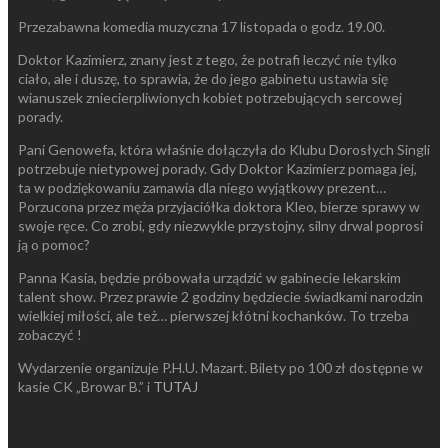
Przezabawna komedia muzyczna 17 listopada o godz. 19.00.
Doktor Kazimierz, znany jest z tego, że potrafi leczyć nie tylko
ciało, ale i duszę, to sprawia, że do jego gabinetu ustawia się
wianuszek zniecierpliwionych kobiet potrzebujących sercowej
porady.
Pani Genowefa, która właśnie dołączyła do Klubu Dorosłych Singli
potrzebuje nietypowej porady. Gdy Doktor Kazimierz pomaga jej,
ta w podziękowaniu zamawia dla niego wyjątkowy prezent…
Porzucona przez męża przyjaciółka doktora Kleo, bierze sprawy w
swoje ręce. Co zrobi, gdy niezwykle przystojny, silny drwal poprosi
ją o pomoc?
Panna Kasia, będzie próbowała urządzić w gabinecie lekarskim
talent show. Przez prawie 2 godziny będziecie świadkami narodzin
wielkiej miłości, ale też… pierwszej kłótni kochanków. To trzeba
zobaczyć !
Wydarzenie organizuje P.H.U. Mazart. Bilety po 100 zł dostępne w
kasie CK „Browar B.” i
TUTAJ