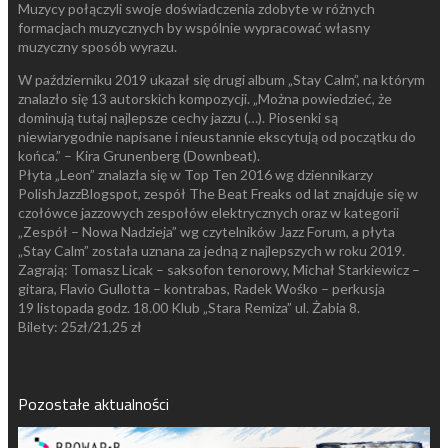
Muzycy połączyli swoje doświadczenia zdobyte w różnych
formacjach muzycznych by wspólnie wypracować własny
muzyczny sposób wyrazu.
W październiku 2019 ukazał się drugi album „Stay Calm”, na którym
znalazło się 13 autorskich kompozycji. „Można powiedzieć, że
dominują tutaj najlepsze cechy jazzu (…). Piosenki są
niewiarygodnie napisane i nieustannie ekscytują od początku do
końca.” – Kira Grunenberg (Downbeat).
Płyta „Leon” znalazła się w Top Ten 2016 wg dziennikarzy
PolishJazzBlogspot, zespół The Beat Freaks od lat znajduje się w
czołówce jazzowych zespołów elektrycznych oraz w kategorii
„Zespół – Nowa Nadzieja” wg czytelników Jazz Forum, a płyta
„Stay Calm” została uznana za jedną z najlepszych w roku 2019.
Zagrają: Tomasz Licak – saksofon tenorowy, Michał Starkiewicz –
gitara, Flavio Gullotta – kontrabas, Radek Wośko – perkusja
19 listopada godz. 18.00 Klub „Stara Remiza” ul. Żabia 8.
Bilety: 25zł/21,25 zł
Pozostałe aktualności