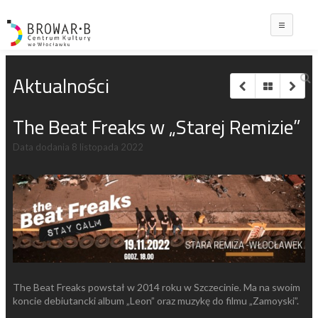
Main
Aktualności
The Beat Freaks w „Starej Remizie”
Data dodania
8 listopada 2022
The Beat Freaks powstał w 2014 roku w Szczecinie. Ma na swoim
koncie debiutancki album „Leon” oraz muzykę do filmu „Zamoyski”.